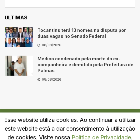
ÚLTIMAS
Tocantins terá 13 nomes na disputa por
duas vagas no Senado Federal
08/08/2026
Médico condenado pela morte da ex-
companheira é demitido pela Prefeitura de
Palmas
08/08/2026
Esse website utiliza cookies. Ao continuar a utilizar
Quem Somos
Fale Conosco
Política de Privacidade
este website está a dar consentimento à utilização
© 2024
Portal LJ
- Todos os direitos reservados.
de cookies. Visite nossa
Política de Privacidade
.