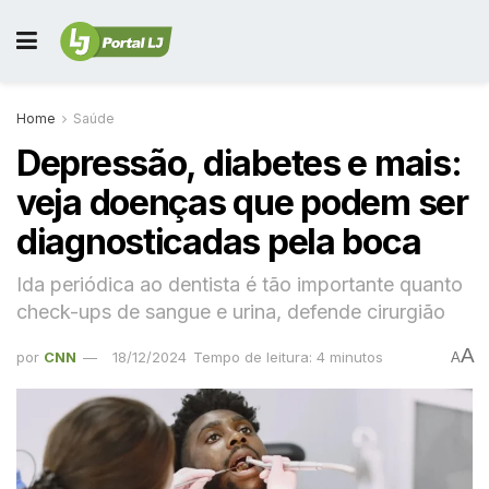
Home
Saúde
Depressão, diabetes e mais:
veja doenças que podem ser
diagnosticadas pela boca
Ida periódica ao dentista é tão importante quanto
check-ups de sangue e urina, defende cirurgião
A
por
CNN
18/12/2024
Tempo de leitura: 4 minutos
A