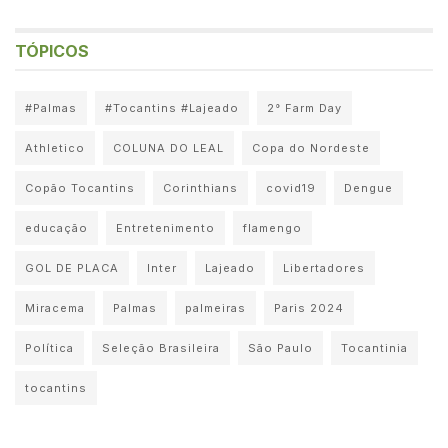
TÓPICOS
#Palmas
#Tocantins #Lajeado
2° Farm Day
Athletico
COLUNA DO LEAL
Copa do Nordeste
Copão Tocantins
Corinthians
covid19
Dengue
educação
Entretenimento
flamengo
GOL DE PLACA
Inter
Lajeado
Libertadores
Miracema
Palmas
palmeiras
Paris 2024
Política
Seleção Brasileira
São Paulo
Tocantinia
tocantins