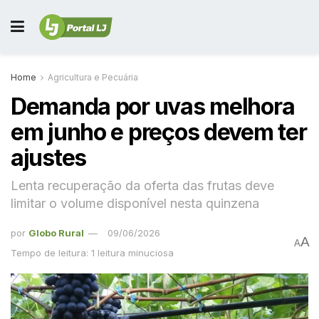
Home
Agricultura e Pecuária
Demanda por uvas melhora
em junho e preços devem ter
ajustes
Lenta recuperação da oferta das frutas deve
limitar o volume disponível nesta quinzena
por
Globo Rural
09/06/2026
A
A
Tempo de leitura: 1 leitura minuciosa