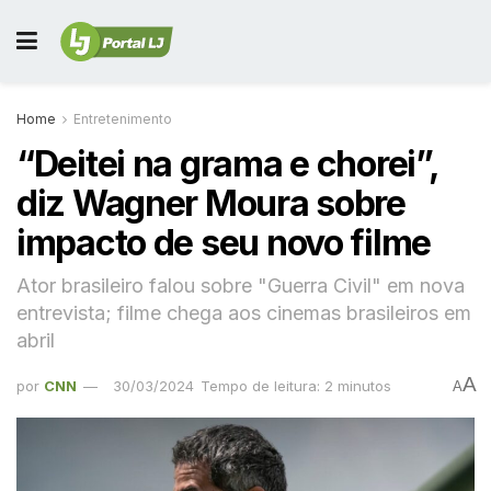
Home
Entretenimento
“Deitei na grama e chorei”,
diz Wagner Moura sobre
impacto de seu novo filme
Ator brasileiro falou sobre "Guerra Civil" em nova
entrevista; filme chega aos cinemas brasileiros em
abril
A
por
CNN
30/03/2024
Tempo de leitura: 2 minutos
A