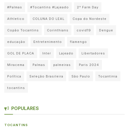
#Palmas
#Tocantins #Lajeado
2° Farm Day
Athletico
COLUNA DO LEAL
Copa do Nordeste
Copão Tocantins
Corinthians
covid19
Dengue
educação
Entretenimento
flamengo
GOL DE PLACA
Inter
Lajeado
Libertadores
Miracema
Palmas
palmeiras
Paris 2024
Política
Seleção Brasileira
São Paulo
Tocantinia
tocantins
POPULARES
TOCANTINS