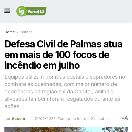
Home
Palmas
Defesa Civil de Palmas atua
em mais de 100 focos de
incêndio em julho
Equipes utilizam bombas costais e sopradores no
combate às queimadas, com maior número de
ocorrências na região sul da Capital; animais
silvestres também foram resgatados durante as
ações
A
por
Ascom
21/07/2025
Tempo de leitura: 2 minutos
A