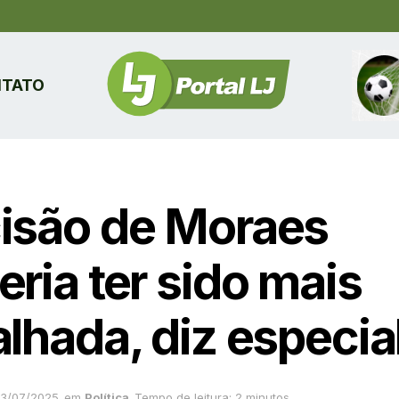
TATO
isão de Moraes
ria ter sido mais
lhada, diz especia
3/07/2025
em
Política
Tempo de leitura: 2 minutos