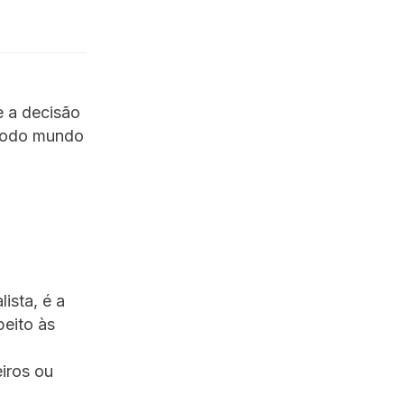
e a decisão
 todo mundo
ista, é a
peito às
iros ou