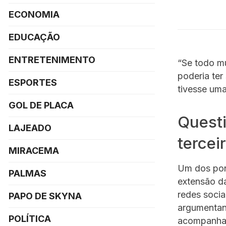
ECONOMIA
EDUCAÇÃO
ENTRETENIMENTO
“Se todo mu
poderia ter
ESPORTES
tivesse um
GOL DE PLACA
Questi
LAJEADO
tercei
MIRACEMA
Um dos pont
PALMAS
extensão da
redes socia
PAPO DE SKYNA
argumentan
POLÍTICA
acompanhar