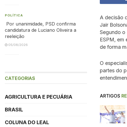
POLÍTICA
A decisão 
Por unanimidade, PSD confirma
Jair Bolson
candidatura de Luciano Oliveira a
Segundo o e
reeleição
ESPM, em e
05/08/2026
de forma ma
O especiali
partes do 
entendimen
CATEGORIAS
ARTIGOS
R
AGRICULTURA E PECUÁRIA
BRASIL
COLUNA DO LEAL