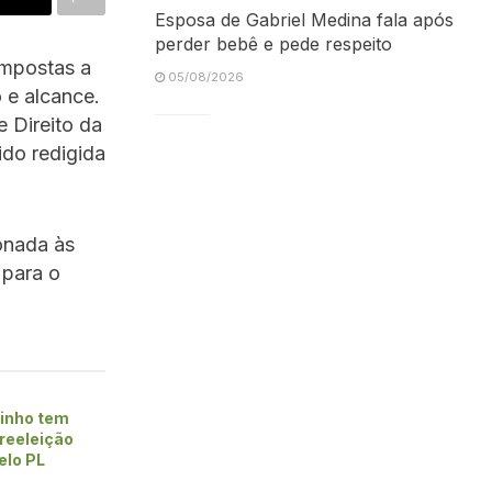
Esposa de Gabriel Medina fala após
perder bebê e pede respeito
impostas a
05/08/2026
 e alcance.
 Direito da
sido redigida
ionada às
 para o
inho tem
 reeleição
elo PL