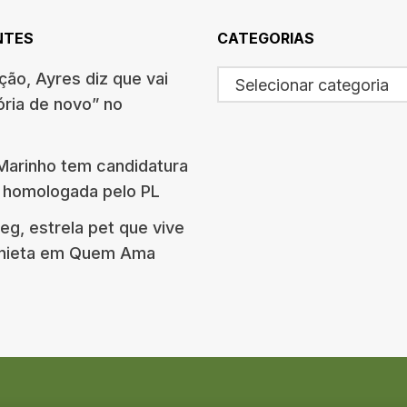
NTES
CATEGORIAS
ão, Ayres diz que vai
Selecionar categoria
ória de novo” no
arinho tem candidatura
o homologada pelo PL
g, estrela pet que vive
onieta em Quem Ama