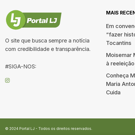
MAIS RECE
Em convenç
“fazer hist
O site que busca sempre a notícia
Tocantins
com credibilidade e transparência.
Moisemar M
à reeleiçã
#SIGA-NOS:
Conheça Me
Maria Ant
Cuida
© 2024
Portal LJ
- Todos os direitos reservados.