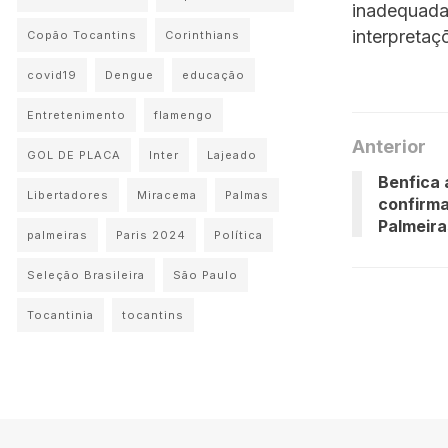
inadequada
interpretaç
Copão Tocantins
Corinthians
covid19
Dengue
educação
Entretenimento
flamengo
Anterior
GOL DE PLACA
Inter
Lajeado
Benfica 
Libertadores
Miracema
Palmas
confirma
Palmeira
palmeiras
Paris 2024
Política
Seleção Brasileira
São Paulo
Tocantinia
tocantins