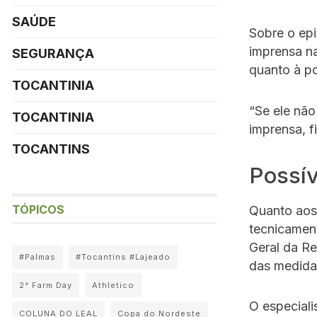
SAÚDE
Sobre o epi
imprensa n
SEGURANÇA
quanto à po
TOCANTINIA
“Se ele não
TOCANTINIA
imprensa, f
TOCANTINS
Possí
TÓPICOS
Quanto aos
tecnicament
Geral da Re
#Palmas
#Tocantins #Lajeado
das medida
2° Farm Day
Athletico
O especiali
COLUNA DO LEAL
Copa do Nordeste