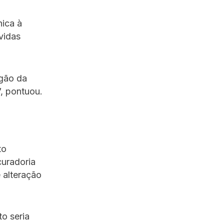
nica à
vidas
rgão da
”, pontuou.
to
curadoria
 alteração
o seria