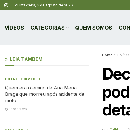
quinta-feira, 6 de agosto de 2026.
VÍDEOS
CATEGORIAS
QUEM SOMOS
CON
Home
Política
LEIA TAMBÉM
Dec
ENTRETENIMENTO
pode
Quem era o amigo de Ana Maria
Braga que morreu após acidente de
moto
deta
05/08/2026
por
CNN
2
SEGURANÇA