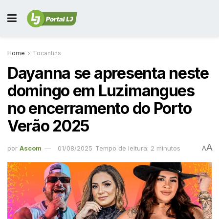
Home
Tocantins
Dayanna se apresenta neste
domingo em Luzimangues
no encerramento do Porto
Verão 2025
A
por
Ascom
01/08/2025
Tempo de leitura: 2 minutos
A