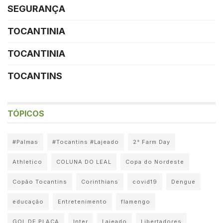
SEGURANÇA
TOCANTINIA
TOCANTINIA
TOCANTINS
TÓPICOS
#Palmas
#Tocantins #Lajeado
2° Farm Day
Athletico
COLUNA DO LEAL
Copa do Nordeste
Copão Tocantins
Corinthians
covid19
Dengue
educação
Entretenimento
flamengo
GOL DE PLACA
Inter
Lajeado
Libertadores