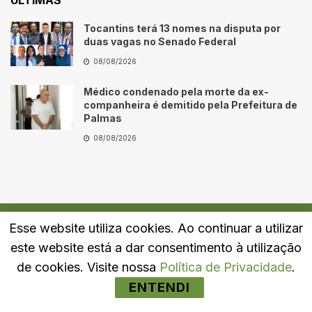
Tocantins terá 13 nomes na disputa por
duas vagas no Senado Federal
08/08/2026
Médico condenado pela morte da ex-
companheira é demitido pela Prefeitura de
Palmas
08/08/2026
Esse website utiliza cookies. Ao continuar a utilizar
Quem Somos
Fale Conosco
Política de Privacidade
este website está a dar consentimento à utilização
© 2024
Portal LJ
- Todos os direitos reservados.
de cookies. Visite nossa
Política de Privacidade
.
ENTENDI