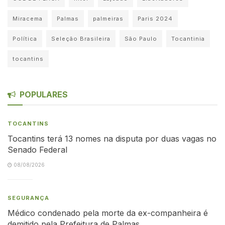
Miracema
Palmas
palmeiras
Paris 2024
Política
Seleção Brasileira
São Paulo
Tocantinia
tocantins
POPULARES
TOCANTINS
Tocantins terá 13 nomes na disputa por duas vagas no
Senado Federal
08/08/2026
SEGURANÇA
Médico condenado pela morte da ex-companheira é
demitido pela Prefeitura de Palmas