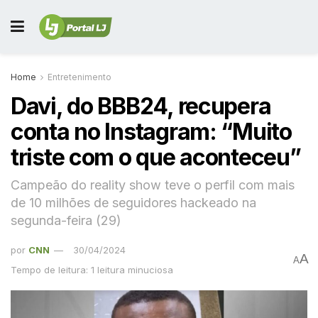
Home
Entretenimento
Davi, do BBB24, recupera
conta no Instagram: “Muito
triste com o que aconteceu”
Campeão do reality show teve o perfil com mais
de 10 milhões de seguidores hackeado na
segunda-feira (29)
por
CNN
30/04/2024
A
A
Tempo de leitura: 1 leitura minuciosa