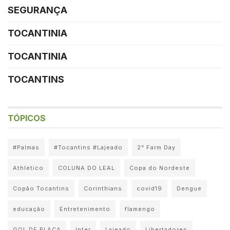
SEGURANÇA
TOCANTINIA
TOCANTINIA
TOCANTINS
TÓPICOS
#Palmas
#Tocantins #Lajeado
2° Farm Day
Athletico
COLUNA DO LEAL
Copa do Nordeste
Copão Tocantins
Corinthians
covid19
Dengue
educação
Entretenimento
flamengo
GOL DE PLACA
Inter
Lajeado
Libertadores