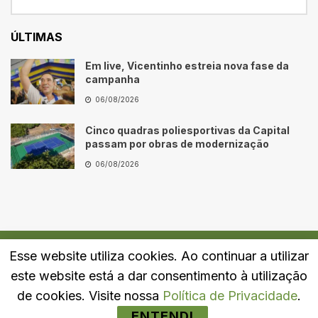
ÚLTIMAS
Em live, Vicentinho estreia nova fase da
campanha
06/08/2026
Cinco quadras poliesportivas da Capital
passam por obras de modernização
06/08/2026
Esse website utiliza cookies. Ao continuar a utilizar
Quem Somos
Fale Conosco
Política de Privacidade
este website está a dar consentimento à utilização
© 2024
Portal LJ
- Todos os direitos reservados.
de cookies. Visite nossa
Política de Privacidade
.
ENTENDI