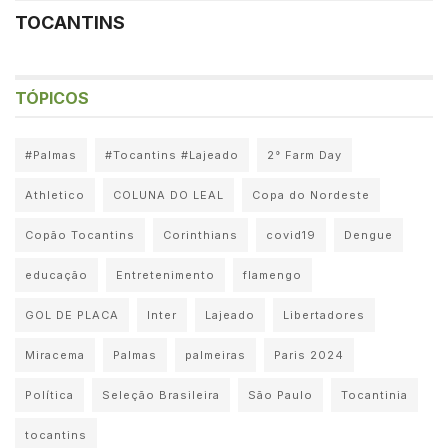
TOCANTINS
TÓPICOS
#Palmas
#Tocantins #Lajeado
2° Farm Day
Athletico
COLUNA DO LEAL
Copa do Nordeste
Copão Tocantins
Corinthians
covid19
Dengue
educação
Entretenimento
flamengo
GOL DE PLACA
Inter
Lajeado
Libertadores
Miracema
Palmas
palmeiras
Paris 2024
Política
Seleção Brasileira
São Paulo
Tocantinia
tocantins