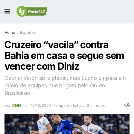
Home
Esportes
Cruzeiro “vacila” contra
Bahia em casa e segue sem
vencer com Diniz
Gabriel Veron abre placar, mas Lucho empata em
duelo de equipes que brigam pelo G6 do
Brasileirão
A
por
CNN
19/10/2024
Tempo de leitura: 2 minutos
A