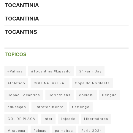
TOCANTINIA
TOCANTINIA
TOCANTINS
TÓPICOS
#Palmas
#Tocantins #Lajeado
2° Farm Day
Athletico
COLUNA DO LEAL
Copa do Nordeste
Copão Tocantins
Corinthians
covid19
Dengue
educação
Entretenimento
flamengo
GOL DE PLACA
Inter
Lajeado
Libertadores
Miracema
Palmas
palmeiras
Paris 2024