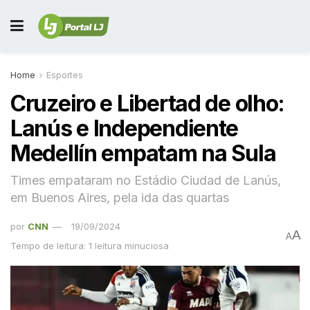
Home
Esportes
Cruzeiro e Libertad de olho:
Lanús e Independiente
Medellín empatam na Sula
Times empataram no Estádio Ciudad de Lanús,
em Buenos Aires, pela ida das quartas
por
CNN
19/09/2024
A
A
Tempo de leitura: 1 leitura minuciosa