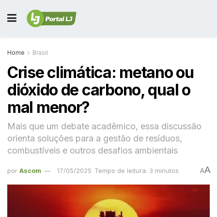
Home
Brasil
Crise climática: metano ou
dióxido de carbono, qual o
mal menor?
Mais que um debate acadêmico, essa discussão
orienta soluções para a gestão de resíduos,
combustíveis e outros desafios ambientais
A
por
Ascom
17/05/2025
Tempo de leitura: 3 minutos
A