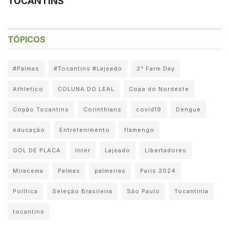
TOCANTINS
TÓPICOS
#Palmas
#Tocantins #Lajeado
2° Farm Day
Athletico
COLUNA DO LEAL
Copa do Nordeste
Copão Tocantins
Corinthians
covid19
Dengue
educação
Entretenimento
flamengo
GOL DE PLACA
Inter
Lajeado
Libertadores
Miracema
Palmas
palmeiras
Paris 2024
Política
Seleção Brasileira
São Paulo
Tocantinia
tocantins