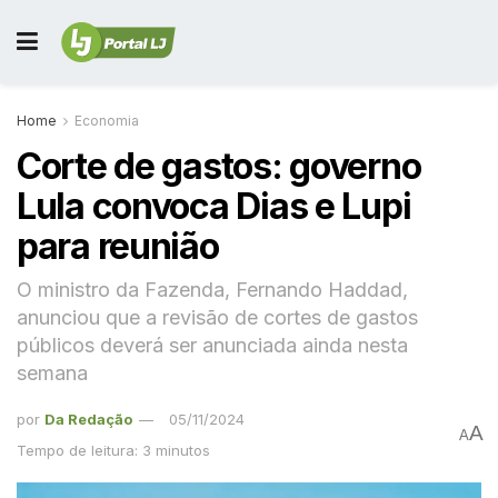
Home
Economia
Corte de gastos: governo
Lula convoca Dias e Lupi
para reunião
O ministro da Fazenda, Fernando Haddad,
anunciou que a revisão de cortes de gastos
públicos deverá ser anunciada ainda nesta
semana
por
Da Redação
05/11/2024
A
A
Tempo de leitura: 3 minutos