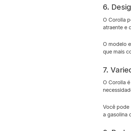
6. Desi
O Corolla p
atraente e 
O modelo es
que mais co
7. Vari
O Corolla é
necessidad
Você pode 
a gasolina 