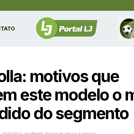
TATO
olla: motivos que
em este modelo o 
dido do segmento
11/06/2024
em
Brasil
Tempo de leitura: 4 minutos