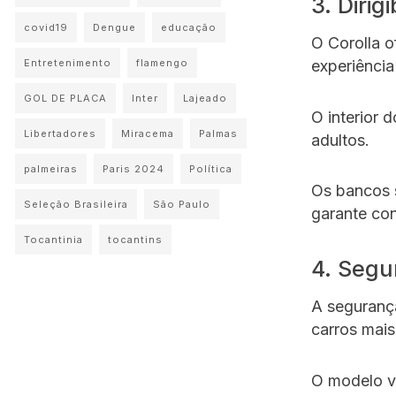
3. Dirig
covid19
Dengue
educação
O Corolla o
Entretenimento
flamengo
experiência
GOL DE PLACA
Inter
Lajeado
O interior 
Libertadores
Miracema
Palmas
adultos.
palmeiras
Paris 2024
Política
Os bancos 
Seleção Brasileira
São Paulo
garante con
Tocantinia
tocantins
4. Segu
A segurança
carros mai
O modelo v