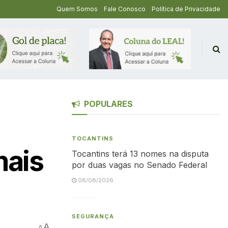
Quem Somos
Fale Conosco
Política de Privacidade
POPULARES
TOCANTINS
mais
Tocantins terá 13 nomes na disputa
por duas vagas no Senado Federal
08/08/2026
SEGURANÇA
A
A