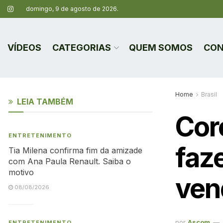
domingo, 9 de agosto de 2026.
VÍDEOS
CATEGORIAS
QUEM SOMOS
CON
Home
Brasil
LEIA TAMBÉM
Cor
ENTRETENIMENTO
faz
Tia Milena confirma fim da amizade
com Ana Paula Renault. Saiba o
motivo
ven
08/08/2026
por
Ascom
ENTRETENIMENTO