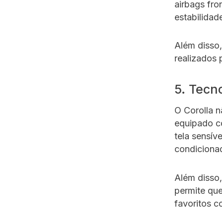
airbags fro
estabilidade
Além disso,
realizados 
5. Tecn
O Corolla n
equipado c
tela sensív
condicionad
Além disso,
permite que
favoritos 