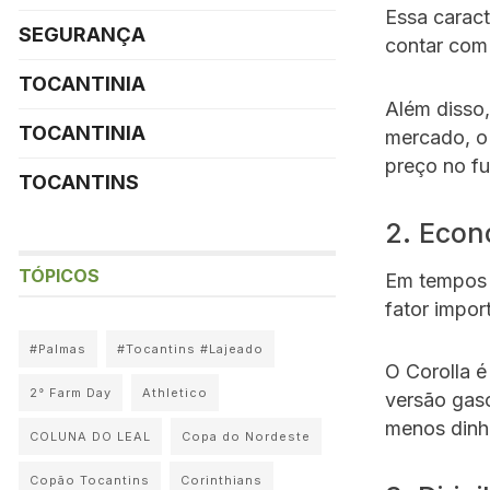
Essa caract
SEGURANÇA
contar com
TOCANTINIA
Além disso,
TOCANTINIA
mercado, o
preço no fu
TOCANTINS
2. Econ
TÓPICOS
Em tempos 
fator impor
#Palmas
#Tocantins #Lajeado
O Corolla 
2° Farm Day
Athletico
versão gaso
menos dinhe
COLUNA DO LEAL
Copa do Nordeste
Copão Tocantins
Corinthians