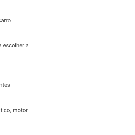
carro
a escolher a
ntes
tico, motor