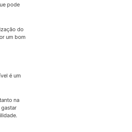
que pode
rização do
por um bom
ível é um
tanto na
 gastar
ilidade.