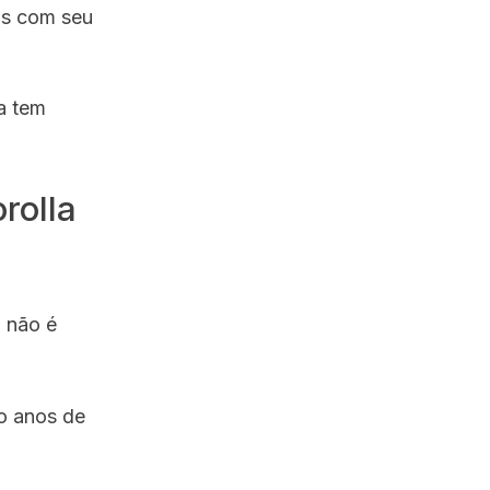
as com seu
a tem
rolla
a não é
o anos de