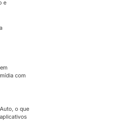
o e
a
vem
imídia com
 Auto, o que
aplicativos