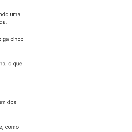
nando uma
da.
olga cinco
na, o que
 um dos
ie, como