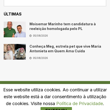
ÚLTIMAS
Moisemar Marinho tem candidatura à
reeleição homologada pelo PL
05/08/2026
Conheça Meg, estrela pet que vive Maria
Antonieta em Quem Ama Cuida
05/08/2026
Esse website utiliza cookies. Ao continuar a utilizar
Quem Somos
Fale Conosco
Política de Privacidade
este website está a dar consentimento à utilização
© 2024
Portal LJ
- Todos os direitos reservados.
de cookies. Visite nossa
Política de Privacidade
.