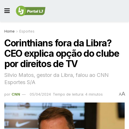
Home
Esportes
Corinthians fora da Libra?
CEO explica opção do clube
por direitos de TV
Silvio Matos, gestor da Libra, falou ao CNN
Esportes S/A
A
por
CNN
05/04/2024
Tempo de leitura: 4 minutos
A