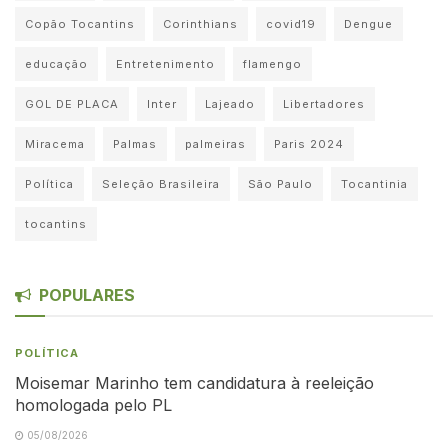
Copão Tocantins
Corinthians
covid19
Dengue
educação
Entretenimento
flamengo
GOL DE PLACA
Inter
Lajeado
Libertadores
Miracema
Palmas
palmeiras
Paris 2024
Política
Seleção Brasileira
São Paulo
Tocantinia
tocantins
POPULARES
POLÍTICA
Moisemar Marinho tem candidatura à reeleição
homologada pelo PL
05/08/2026