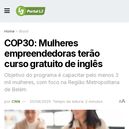
Home
Brasil
COP30: Mulheres
empreendedoras terão
curso gratuito de inglês
Objetivo do programa é capacitar pelo menos 3
mil mulheres, com foco na Região Metropolitana
de Belém
A
por
CNN
25/06/2025
Tempo de leitura: 2 minutos
A