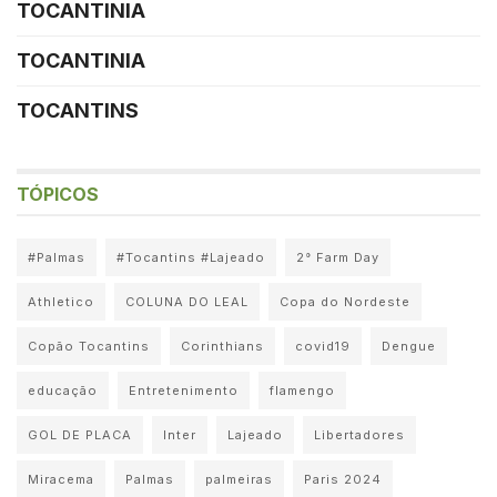
TOCANTINIA
TOCANTINIA
TOCANTINS
TÓPICOS
#Palmas
#Tocantins #Lajeado
2° Farm Day
Athletico
COLUNA DO LEAL
Copa do Nordeste
Copão Tocantins
Corinthians
covid19
Dengue
educação
Entretenimento
flamengo
GOL DE PLACA
Inter
Lajeado
Libertadores
Miracema
Palmas
palmeiras
Paris 2024