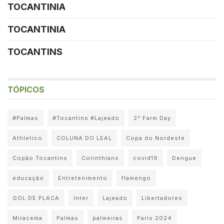
TOCANTINIA
TOCANTINIA
TOCANTINS
TÓPICOS
#Palmas
#Tocantins #Lajeado
2° Farm Day
Athletico
COLUNA DO LEAL
Copa do Nordeste
Copão Tocantins
Corinthians
covid19
Dengue
educação
Entretenimento
flamengo
GOL DE PLACA
Inter
Lajeado
Libertadores
Miracema
Palmas
palmeiras
Paris 2024