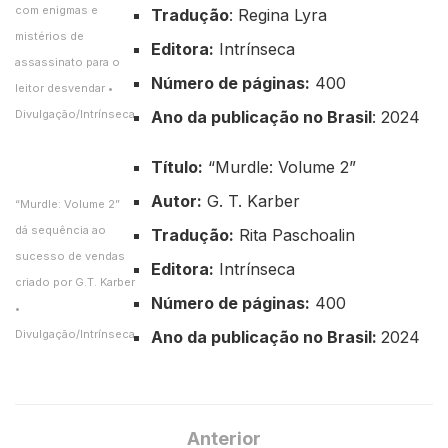
com enigmas e
Tradução
: Regina Lyra
mistérios de
Editora:
Intrínseca
assassinato para o
Número de páginas:
400
leitor desvendar •
Divulgação/Intrínseca
Ano da publicação no Brasil
: 2024
Título:
“Murdle: Volume 2”
Autor:
G. T. Karber
“Murdle: Volume 2”
dá sequência ao
Tradução:
Rita Paschoalin
sucesso de vendas
Editora:
Intrínseca
criado por G.T. Karber
Número de páginas:
400
•
Divulgação/Intrínseca
Ano da publicação no Brasil:
2024
Anterior