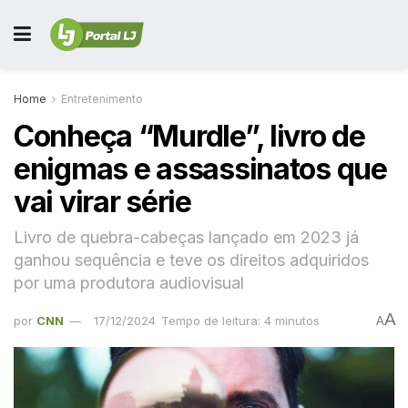
Home
Entretenimento
Conheça “Murdle”, livro de
enigmas e assassinatos que
vai virar série
Livro de quebra-cabeças lançado em 2023 já
ganhou sequência e teve os direitos adquiridos
por uma produtora audiovisual
A
por
CNN
17/12/2024
Tempo de leitura: 4 minutos
A