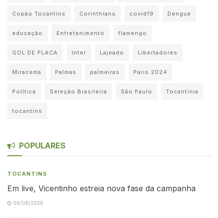
Copão Tocantins
Corinthians
covid19
Dengue
educação
Entretenimento
flamengo
GOL DE PLACA
Inter
Lajeado
Libertadores
Miracema
Palmas
palmeiras
Paris 2024
Política
Seleção Brasileira
São Paulo
Tocantinia
tocantins
POPULARES
TOCANTINS
Em live, Vicentinho estreia nova fase da campanha
06/08/2026