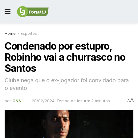
Home
Esportes
Condenado por estupro,
Robinho vai a churrasco no
Santos
Clube nega que o ex-jogador foi convidado para
o evento
A
por
CNN
28/02/2024
Tempo de leitura: 2 minutos
A