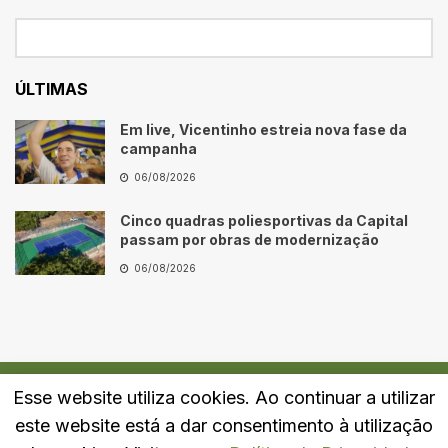
ÚLTIMAS
Em live, Vicentinho estreia nova fase da
campanha
06/08/2026
Cinco quadras poliesportivas da Capital
passam por obras de modernização
06/08/2026
Esse website utiliza cookies. Ao continuar a utilizar
Quem Somos
Fale Conosco
Política de Privacidade
este website está a dar consentimento à utilização
© 2024
Portal LJ
- Todos os direitos reservados.