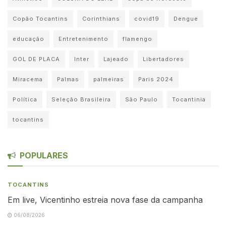
Copão Tocantins
Corinthians
covid19
Dengue
educação
Entretenimento
flamengo
GOL DE PLACA
Inter
Lajeado
Libertadores
Miracema
Palmas
palmeiras
Paris 2024
Política
Seleção Brasileira
São Paulo
Tocantinia
tocantins
POPULARES
TOCANTINS
Em live, Vicentinho estreia nova fase da campanha
06/08/2026