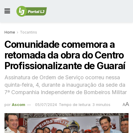
Home
Tocantins
Comunidade comemora a
retomada da obra do Centro
Profissionalizante de Guaraí
Assinatura de Ordem de Serviço ocorreu nessa
quinta-feira, 4, durante a inauguração da sede da
7ª Companhia Independente de Bombeiros Militar
A
por
Ascom
05/07/2024
Tempo de leitura: 3 minutos
A