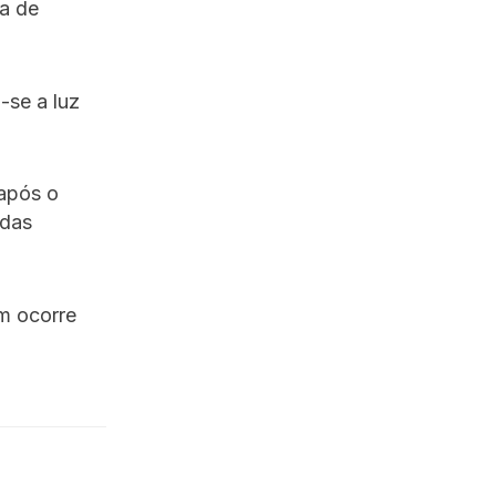
ia de
-se a luz
após o
adas
m ocorre