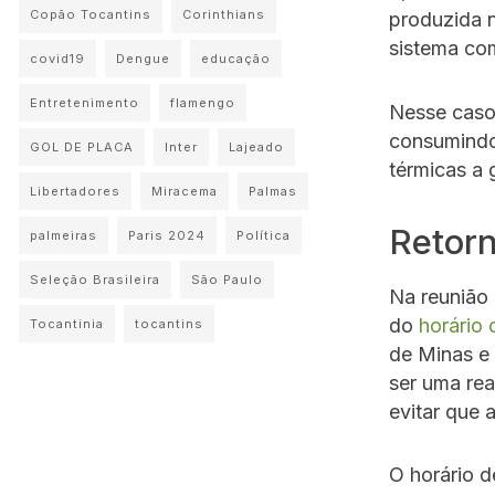
Copão Tocantins
Corinthians
produzida n
sistema com
covid19
Dengue
educação
Entretenimento
flamengo
Nesse caso,
consumindo
GOL DE PLACA
Inter
Lajeado
térmicas a 
Libertadores
Miracema
Palmas
Retorn
palmeiras
Paris 2024
Política
Seleção Brasileira
São Paulo
Na reunião 
do
horário 
Tocantinia
tocantins
de Minas e 
ser uma rea
evitar que 
O horário d