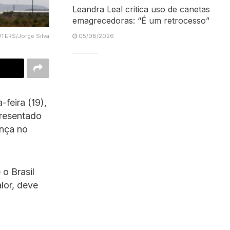
Leandra Leal critica uso de canetas
emagrecedoras: “É um retrocesso”
UTERS/Jorge Silva
05/08/2026
-feira (19),
presentado
ança no
o Brasil
lor, deve