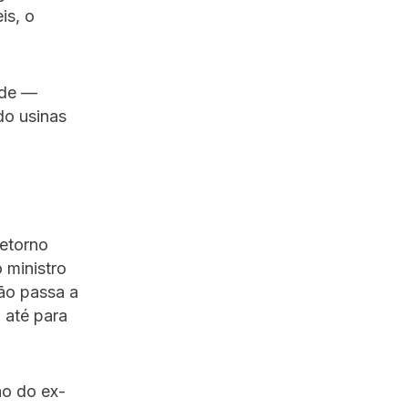
is, o
ade —
do usinas
retorno
o ministro
rão passa a
 até para
no do ex-