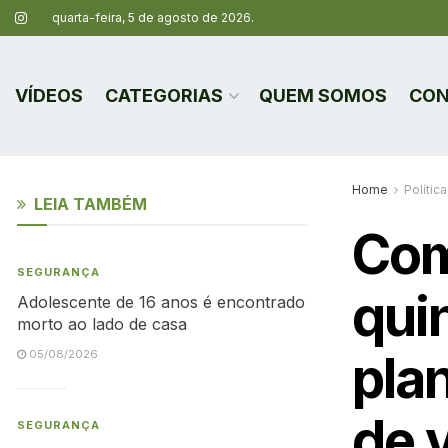
quarta-feira, 5 de agosto de 2026.
VÍDEOS
CATEGORIAS
QUEM SOMOS
CON
Home
Política
LEIA TAMBÉM
Com
SEGURANÇA
quin
Adolescente de 16 anos é encontrado
morto ao lado de casa
pla
05/08/2026
de 
SEGURANÇA