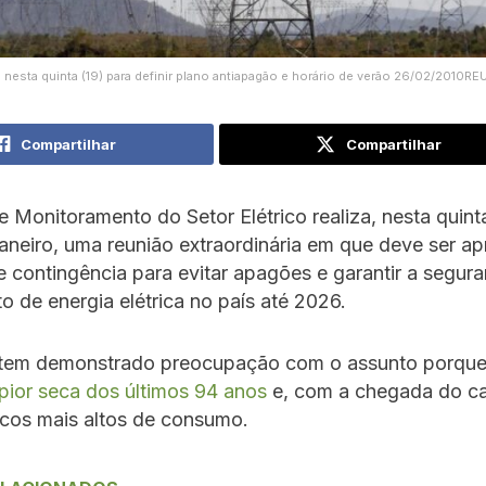
 nesta quinta (19) para definir plano antiapagão e horário de verão 26/02/2010RE
Compartilhar
Compartilhar
 Monitoramento do Setor Elétrico realiza, nesta quinta
aneiro, uma reunião extraordinária em que deve ser a
 contingência para evitar apagões e garantir a segur
o de energia elétrica no país até 2026.
tem demonstrado preocupação com o assunto porque 
pior seca dos últimos 94 anos
e, com a chegada do ca
icos mais altos de consumo.