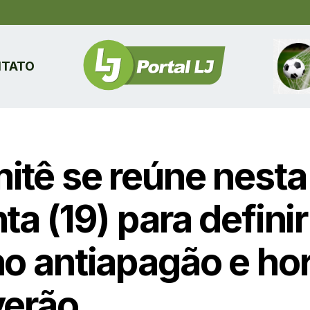
TATO
itê se reúne nesta
ta (19) para definir
no antiapagão e hor
verão