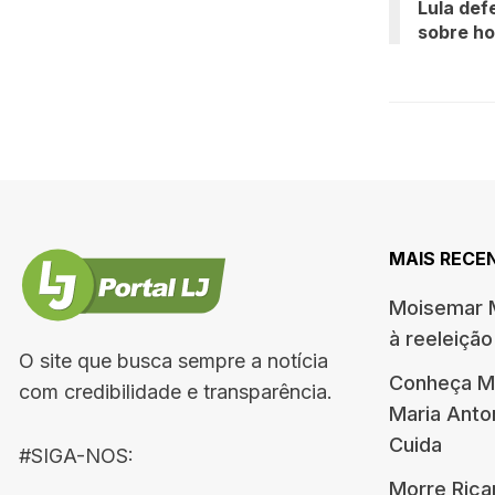
Lula def
sobre ho
MAIS RECE
Moisemar M
à reeleiçã
O site que busca sempre a notícia
Conheça Me
com credibilidade e transparência.
Maria Ant
Cuida
#SIGA-NOS:
Morre Rica