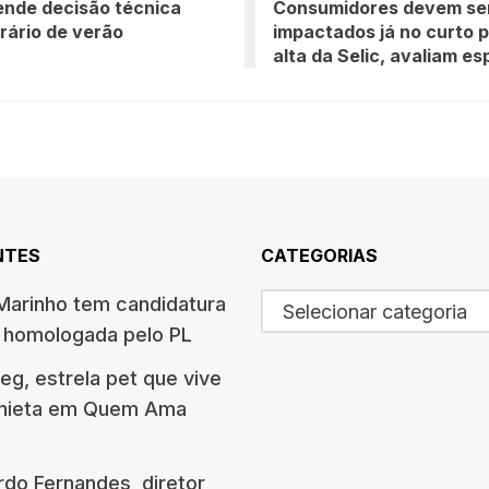
ende decisão técnica
Consumidores devem se
rário de verão
impactados já no curto 
alta da Selic, avaliam es
NTES
CATEGORIAS
arinho tem candidatura
Selecionar categoria
o homologada pelo PL
g, estrela pet que vive
onieta em Quem Ama
rdo Fernandes, diretor