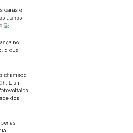
s caras e
as usinas
e.
dança no
o, o que
e o chamado
19h. É um
otovoltaica
dade dos
apenas
gia