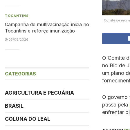
TOCANTINS
Comitê se reúne
Campanha de multivacinação inicia no
Tocantins e reforça imunização
05/08/2026
O Comitê de
no Rio de J
um plano de
CATEGORIAS
forneciment
AGRICULTURA E PECUÁRIA
O governo 
passa pela
BRASIL
enfrentar p
COLUNA DO LEAL