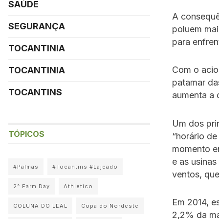
SAÚDE
A consequên
SEGURANÇA
poluem mais
para enfren
TOCANTINIA
Com o acio
TOCANTINIA
patamar das
TOCANTINS
aumenta a c
Um dos prin
TÓPICOS
“horário de
momento em
e as usinas
#Palmas
#Tocantins #Lajeado
ventos, que
2° Farm Day
Athletico
Em 2014, e
COLUNA DO LEAL
Copa do Nordeste
2,2% da mat