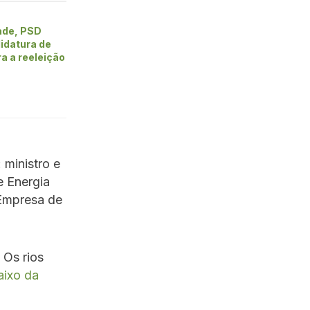
ade, PSD
idatura de
ra a reeleição
 ministro e
e Energia
 Empresa de
 Os rios
aixo da