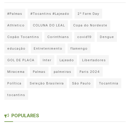
#Palmas
#Tocantins #Lajeado
2° Farm Day
Athletico
COLUNA DO LEAL
Copa do Nordeste
Copão Tocantins
Corinthians
covid19
Dengue
educação
Entretenimento
flamengo
GOL DE PLACA
Inter
Lajeado
Libertadores
Miracema
Palmas
palmeiras
Paris 2024
Política
Seleção Brasileira
São Paulo
Tocantinia
tocantins
POPULARES