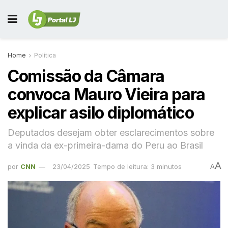
Home
Política
Comissão da Câmara
convoca Mauro Vieira para
explicar asilo diplomático
Deputados desejam obter esclarecimentos sobre
a vinda da ex-primeira-dama do Peru ao Brasil
A
por
CNN
23/04/2025
Tempo de leitura: 3 minutos
A