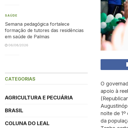
SAÚDE
Semana pedagógica fortalece
formação de tutores das residências
em saúde de Palmas
06/08/2026
CATEGORIAS
O governad
apoio à ree
AGRICULTURA E PECUÁRIA
(Republica
Augustinópo
BRASIL
noite de 1º
da populaçã
COLUNA DO LEAL