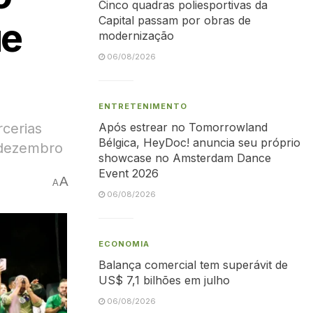
Cinco quadras poliesportivas da
Capital passam por obras de
ue
modernização
06/08/2026
ENTRETENIMENTO
rcerias
Após estrear no Tomorrowland
Bélgica, HeyDoc! anuncia seu próprio
m dezembro
showcase no Amsterdam Dance
Event 2026
A
A
06/08/2026
ECONOMIA
Balança comercial tem superávit de
US$ 7,1 bilhões em julho
06/08/2026