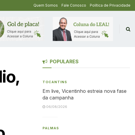
Quem Somos
Fale Conosco
Política de Privacidade
POPULARES
io,
TOCANTINS
Em live, Vicentinho estreia nova fase
da campanha
06/08/2026
o
PALMAS