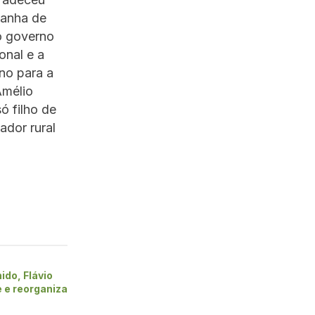
panha de
o governo
onal e a
eno para a
Amélio
ó filho de
ador rural
ido, Flávio
 e reorganiza