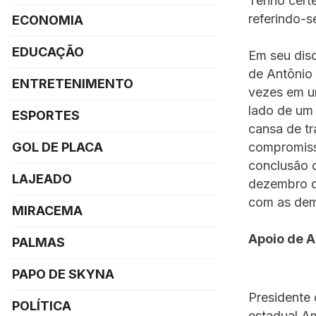
Tenho certe
referindo-s
ECONOMIA
EDUCAÇÃO
Em seu disc
de Antônio
ENTRETENIMENTO
vezes em u
lado de um
ESPORTES
cansa de tr
compromiss
GOL DE PLACA
conclusão d
LAJEADO
dezembro d
com as dem
MIRACEMA
Apoio de 
PALMAS
PAPO DE SKYNA
Presidente 
POLÍTICA
estadual A