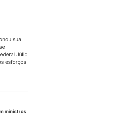
ionou sua
se
deral Júlio
os esforços
m ministros