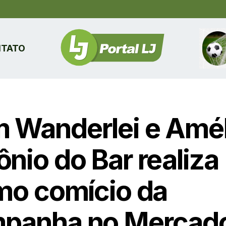
TATO
 Wanderlei e Amél
ônio do Bar realiza
imo comício da
panha no Mercad