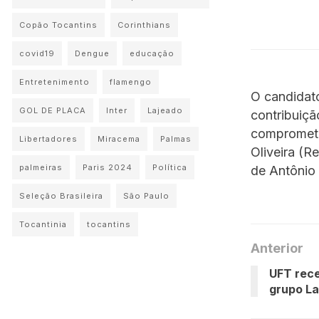
Copão Tocantins
Corinthians
covid19
Dengue
educação
Entretenimento
flamengo
O candidato
GOL DE PLACA
Inter
Lajeado
contribuiçã
compromete
Libertadores
Miracema
Palmas
Oliveira (R
palmeiras
Paris 2024
Política
de Antônio 
Seleção Brasileira
São Paulo
Tocantinia
tocantins
Anterior
UFT rece
grupo La