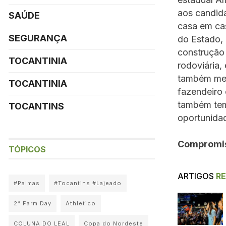
aos candid
SAÚDE
casa em ca
SEGURANÇA
do Estado, 
construção 
TOCANTINIA
rodoviária,
também menc
TOCANTINIA
fazendeiro 
também tem
TOCANTINS
oportunidad
Compromis
TÓPICOS
ARTIGOS
R
#Palmas
#Tocantins #Lajeado
2° Farm Day
Athletico
COLUNA DO LEAL
Copa do Nordeste