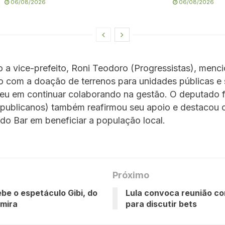
06/08/2026
06/08/2026
 a vice-prefeito, Roni Teodoro (Progressistas), menc
o com a doação de terrenos para unidades públicas e 
u em continuar colaborando na gestão. O deputado fe
epublicanos) também reafirmou seu apoio e destacou 
do Bar em beneficiar a população local.
Próximo
be o espetáculo Gibi, do
Lula convoca reunião co
mira
para discutir bets