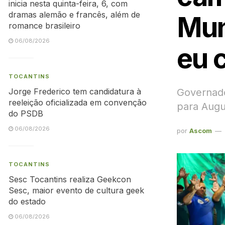
inicia nesta quinta-feira, 6, com
dramas alemão e francês, além de
Mun
romance brasileiro
06/08/2026
eu 
TOCANTINS
Governado
Jorge Frederico tem candidatura à
reeleição oficializada em convenção
para Augu
do PSDB
06/08/2026
por
Ascom
TOCANTINS
Sesc Tocantins realiza Geekcon
Sesc, maior evento de cultura geek
do estado
06/08/2026