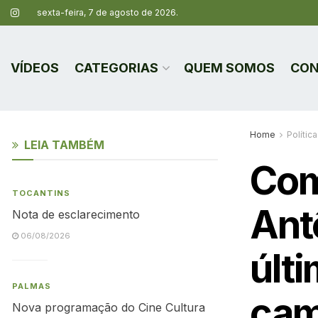
sexta-feira, 7 de agosto de 2026.
VÍDEOS
CATEGORIAS
QUEM SOMOS
CON
Home
Política
LEIA TAMBÉM
Com
TOCANTINS
Ant
Nota de esclarecimento
06/08/2026
últ
PALMAS
cam
Nova programação do Cine Cultura