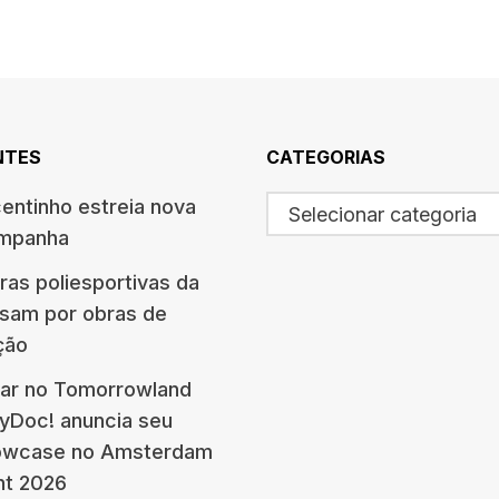
NTES
CATEGORIAS
centinho estreia nova
Selecionar categoria
ampanha
ras poliesportivas da
ssam por obras de
ção
ar no Tomorrowland
eyDoc! anuncia seu
howcase no Amsterdam
nt 2026