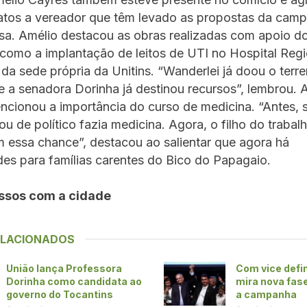
atos a vereador que têm levado as propostas da cam
sa. Amélio destacou as obras realizadas com apoio d
como a implantação de leitos de UTI no Hospital Regi
da sede própria da Unitins. “Wanderlei já doou o terr
 e a senadora Dorinha já destinou recursos”, lembrou. 
ionou a importância do curso de medicina. “Antes, s
ou de político fazia medicina. Agora, o filho do trabalh
 essa chance”, destacou ao salientar que agora há
es para famílias carentes do Bico do Papagaio.
sos com a cidade
ELACIONADOS
União lança Professora
Com vice defin
Dorinha como candidata ao
mira nova fase
governo do Tocantins
a campanha