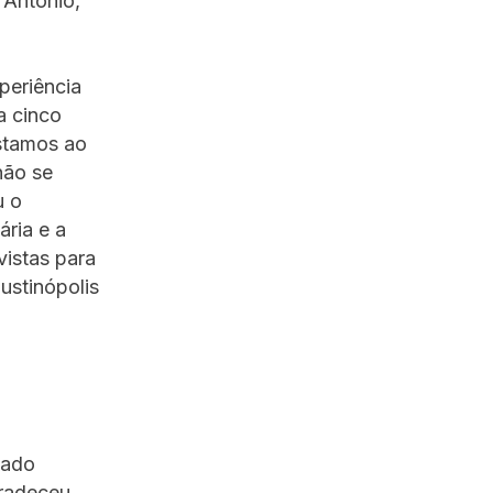
 Antônio,
periência
a cinco
Estamos ao
não se
u o
ria e a
vistas para
ustinópolis
tado
gradeceu