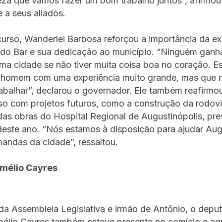
za que vamos fazer um bom trabalho juntos”, afirmou
e a seus aliados.
urso, Wanderlei Barbosa reforçou a importância da ex
 do Bar e sua dedicação ao município. “Ninguém ganh
ma cidade se não tiver muita coisa boa no coração. 
 homem com uma experiência muito grande, mas que 
abalhar”, declarou o governador. Ele também reafirmo
o com projetos futuros, como a construção da rodoviá
as obras do Hospital Regional de Augustinópolis, pre
este ano. “Nós estamos à disposição para ajudar Aug
andas da cidade”, ressaltou.
Amélio Cayres
da Assembleia Legislativa e irmão de Antônio, o depu
mélio Cayres também esteve presente no comício e a