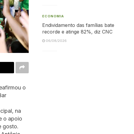
ECONOMIA
Endividamento das famílias bate
recorde e atinge 82%, diz CNC
06/08/2026
eafirmou o
Bar
cipal, na
 e o apoio
e gosto.