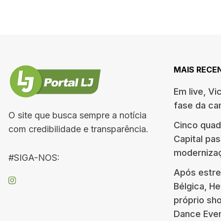
MAIS RECE
Em live, Vi
fase da c
O site que busca sempre a notícia
Cinco quad
com credibilidade e transparência.
Capital pa
moderniza
#SIGA-NOS:
Após estre
Bélgica, H
próprio s
Dance Eve