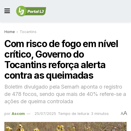
Home
Tocantins
Com risco de fogo em nível
crítico, Governo do
Tocantins reforça alerta
contra as queimadas
Boletim divulgado pela Semarh aponta o registro
de 478 focos, sendo que mais de 40% refere-se a
ações de queima controlada
A
por
Ascom
25/07/2025
Tempo de leitura: 3 minutos
A