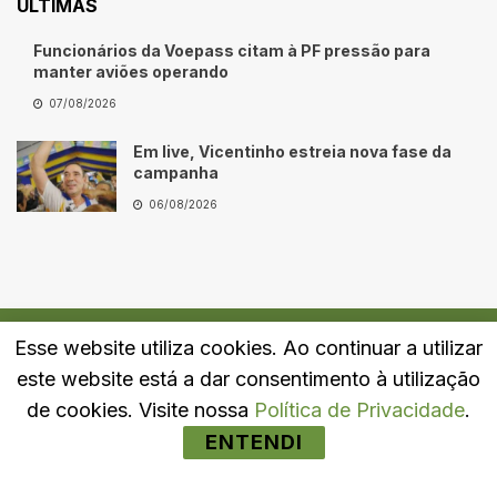
ÚLTIMAS
Funcionários da Voepass citam à PF pressão para
manter aviões operando
07/08/2026
Em live, Vicentinho estreia nova fase da
campanha
06/08/2026
Esse website utiliza cookies. Ao continuar a utilizar
Quem Somos
Fale Conosco
Política de Privacidade
este website está a dar consentimento à utilização
© 2024
Portal LJ
- Todos os direitos reservados.
de cookies. Visite nossa
Política de Privacidade
.
ENTENDI