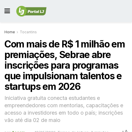
Home
Tocantins
Com mais de R$ 1 milhão em
premiações, Sebrae abre
inscrições para programas
que impulsionam talentos e
startups em 2026
Iniciativa gratuita conecta estudantes e
empreendedores com mentorias, capacitações e
acesso a investidores em todo o país; inscrições
vão até dia 02 de maio
A