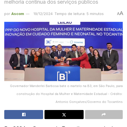
melhoria contínua dos serviços públicos
A
por
Ascom
19/12/2024
Tempo de leitura: 5 minutos
A
Governador Wanderlei Barbosa bate o martelo na B3, em São Paulo, para
construção do Hospital da Mulher e Maternidade Estadual - Crédito:
Antonio Gonçalves/Governo do Tocantins