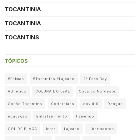
TOCANTINIA
TOCANTINIA
TOCANTINS
TÓPICOS
#Palmas
#Tocantins #Lajeado
2° Farm Day
Athletico
COLUNA DO LEAL
Copa do Nordeste
Copão Tocantins
Corinthians
covid19
Dengue
educação
Entretenimento
flamengo
GOL DE PLACA
Inter
Lajeado
Libertadores