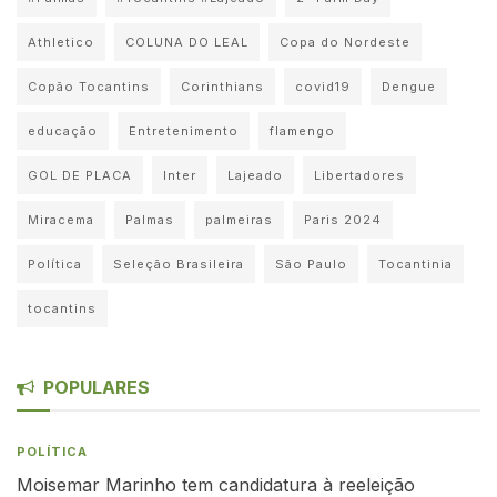
Athletico
COLUNA DO LEAL
Copa do Nordeste
Copão Tocantins
Corinthians
covid19
Dengue
educação
Entretenimento
flamengo
GOL DE PLACA
Inter
Lajeado
Libertadores
Miracema
Palmas
palmeiras
Paris 2024
Política
Seleção Brasileira
São Paulo
Tocantinia
tocantins
POPULARES
POLÍTICA
Moisemar Marinho tem candidatura à reeleição