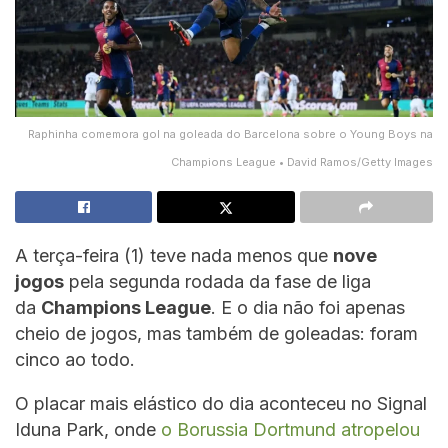
Raphinha comemora gol na goleada do Barcelona sobre o Young Boys na
Champions League • David Ramos/Getty Images
A terça-feira (1) teve nada menos que
nove
jogos
pela segunda rodada da fase de liga
da
Champions League
. E o dia não foi apenas
cheio de jogos, mas também de goleadas: foram
cinco ao todo.
O placar mais elástico do dia aconteceu no Signal
Iduna Park, onde
o Borussia Dortmund atropelou