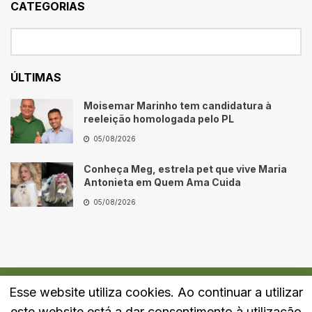
CATEGORIAS
ÚLTIMAS
Moisemar Marinho tem candidatura à
reeleição homologada pelo PL
05/08/2026
Conheça Meg, estrela pet que vive Maria
Antonieta em Quem Ama Cuida
05/08/2026
Esse website utiliza cookies. Ao continuar a utilizar
Quem Somos
Fale Conosco
Política de Privacidade
este website está a dar consentimento à utilização