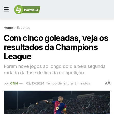
Home
Esportes
Com cinco goleadas, veja os
resultados da Champions
League
Foram nove jogos ao longo do dia pela segunda
rodada da fase de liga da competição
A
por
CNN
02/10/2024
Tempo de leitura: 2 minutos
A