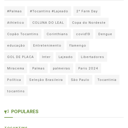
#Palmas
#Tocantins #Lajeado
2° Farm Day
Athletico
COLUNA DO LEAL
Copa do Nordeste
Copão Tocantins
Corinthians
covid19
Dengue
educação
Entretenimento
flamengo
GOL DE PLACA
Inter
Lajeado
Libertadores
Miracema
Palmas
palmeiras
Paris 2024
Política
Seleção Brasileira
São Paulo
Tocantinia
tocantins
POPULARES
TOCANTINS