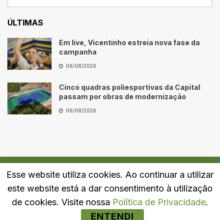
ÚLTIMAS
Em live, Vicentinho estreia nova fase da
campanha
06/08/2026
Cinco quadras poliesportivas da Capital
passam por obras de modernização
06/08/2026
Esse website utiliza cookies. Ao continuar a utilizar
Quem Somos
Fale Conosco
Política de Privacidade
este website está a dar consentimento à utilização
© 2024
Portal LJ
- Todos os direitos reservados.
de cookies. Visite nossa
Política de Privacidade
.
ENTENDI