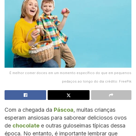
É melhor comer doces em um momento específico do que em pequenos
pedaços ao longo do dia crédito: FreePik
Com a chegada da
Páscoa
, muitas crianças
esperam ansiosas para saborear deliciosos ovos
de
chocolate
e outras guloseimas típicas dessa
época. No entanto, é importante lembrar que