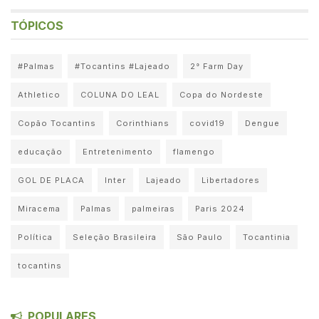
TÓPICOS
#Palmas
#Tocantins #Lajeado
2° Farm Day
Athletico
COLUNA DO LEAL
Copa do Nordeste
Copão Tocantins
Corinthians
covid19
Dengue
educação
Entretenimento
flamengo
GOL DE PLACA
Inter
Lajeado
Libertadores
Miracema
Palmas
palmeiras
Paris 2024
Política
Seleção Brasileira
São Paulo
Tocantinia
tocantins
POPULARES