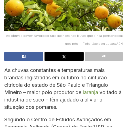
As chuvas devem favorecer uma melhora nas frutas que ainda permanecem
nos pés — Foto: Jaelson Lucas/AEN
As chuvas constantes e temperaturas mais
brandas registradas em outubro no cinturão
citrícola do estado de São Paulo e Triângulo
Mineiro – maior polo produtor de
laranja
voltado à
indústria de suco – têm ajudado a aliviar a
situação dos pomares.
Segundo o Centro de Estudos Avançados em
Economia Aplicada (Cepea) da Esalq/USP, as