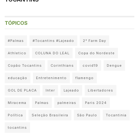
TÓPICOS
#Palmas
#Tocantins #Lajeado
2° Farm Day
Athletico
COLUNA DO LEAL
Copa do Nordeste
Copão Tocantins
Corinthians
covid19
Dengue
educação
Entretenimento
flamengo
GOL DE PLACA
Inter
Lajeado
Libertadores
Miracema
Palmas
palmeiras
Paris 2024
Política
Seleção Brasileira
São Paulo
Tocantinia
tocantins