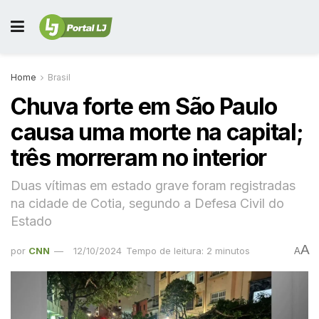
Home
Brasil
Chuva forte em São Paulo
causa uma morte na capital;
três morreram no interior
Duas vítimas em estado grave foram registradas
na cidade de Cotia, segundo a Defesa Civil do
Estado
A
por
CNN
12/10/2024
Tempo de leitura: 2 minutos
A