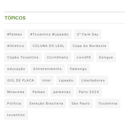
TÓPICOS
#Palmas
#Tocantins #Lajeado
2° Farm Day
Athletico
COLUNA DO LEAL
Copa do Nordeste
Copão Tocantins
Corinthians
covid19
Dengue
educação
Entretenimento
flamengo
GOL DE PLACA
Inter
Lajeado
Libertadores
Miracema
Palmas
palmeiras
Paris 2024
Política
Seleção Brasileira
São Paulo
Tocantinia
tocantins