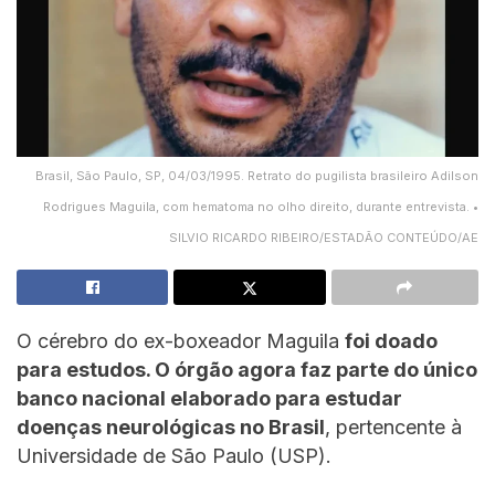
Brasil, São Paulo, SP, 04/03/1995. Retrato do pugilista brasileiro Adilson
Rodrigues Maguila, com hematoma no olho direito, durante entrevista. •
SILVIO RICARDO RIBEIRO/ESTADÃO CONTEÚDO/AE
O cérebro do ex-boxeador Maguila
foi doado
para estudos. O órgão agora faz parte do único
banco nacional elaborado para estudar
doenças neurológicas no Brasil
, pertencente à
Universidade de São Paulo (USP).