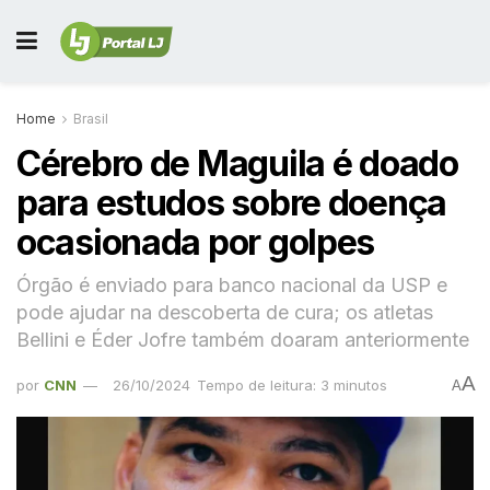
Home
Brasil
Cérebro de Maguila é doado
para estudos sobre doença
ocasionada por golpes
Órgão é enviado para banco nacional da USP e
pode ajudar na descoberta de cura; os atletas
Bellini e Éder Jofre também doaram anteriormente
A
por
CNN
26/10/2024
Tempo de leitura: 3 minutos
A