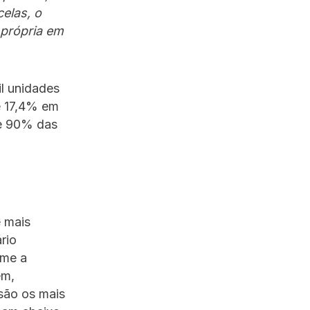
elas, o
 própria em
l unidades
e 17,4% em
de 90% das
 mais
rio
rme a
em,
 são os mais