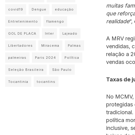
muitas famí
covid19
Dengue
educação
que reforç
realidade
“,
Entretenimento
flamengo
GOL DE PLACA
Inter
Lajeado
A MRV regi
vendidas, 
Libertadores
Miracema
Palmas
relação a 
palmeiras
Paris 2024
Política
vendas oc
Seleção Brasileira
São Paulo
Taxas de j
Tocantinia
tocantins
No MCMV, a
protegidas 
tradicional
política mo
inclusive, 