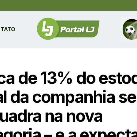
TATO
ca de 13% do esto
al da companhia se
uadra na nova
goria – e a expect