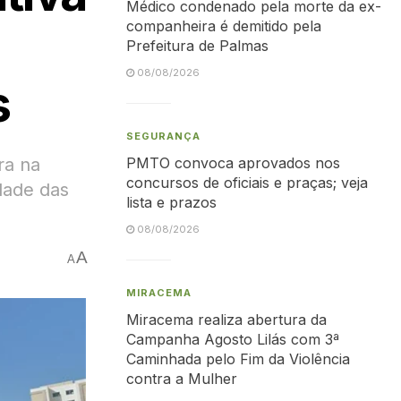
Médico condenado pela morte da ex-
companheira é demitido pela
Prefeitura de Palmas
08/08/2026
s
SEGURANÇA
ra na
PMTO convoca aprovados nos
concursos de oficiais e praças; veja
dade das
lista e prazos
08/08/2026
A
A
MIRACEMA
Miracema realiza abertura da
Campanha Agosto Lilás com 3ª
Caminhada pelo Fim da Violência
contra a Mulher