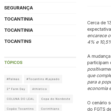
SEGURANÇA
TOCANTINIA
Cerca de 1
expectativa
TOCANTINIA
encarece o 
TOCANTINS
4% e 10,5%
A mudança 
TÓPICOS
participam 
positivamen
que comple
#Palmas
#Tocantins #Lajeado
para a pop
economia e 
2° Farm Day
Athletico
COLUNA DO LEAL
Copa do Nordeste
O cenário s
do FGTS de 
Copão Tocantins
Corinthians