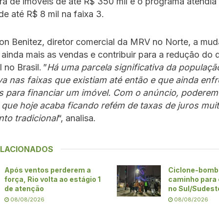
a de imóveis de até R$ 350 mil e o programa atendia 
e até R$ 8 mil na faixa 3.
on Benitez, diretor comercial da MRV no Norte, a mud
 ainda mais as vendas e contribuir para a redução do d
 no Brasil. ”
Há uma parcela significativa da populaç
a nas faixas que existiam até então e que ainda enf
es para financiar um imóvel. Com o anúncio, poderem
que hoje acaba ficando refém de taxas de juros muit
to tradicional
“, analisa.
ELACIONADOS
Após ventos perderem a
Ciclone-bomb
força, Rio volta ao estágio 1
caminho para 
de atenção
no Sul/Sudeste
08/08/2026
08/08/2026