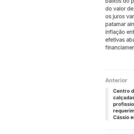
baixos do p
do valor de
os juros va
patamar ain
inflação en
efetivas ab
financiamen
Anterior
Centro d
calçadas
profissi
requeri
Cássio 