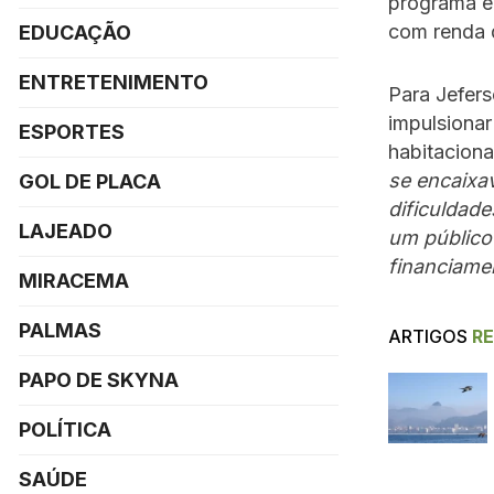
programa er
com renda d
EDUCAÇÃO
ENTRETENIMENTO
Para Jefers
impulsionar
ESPORTES
habitacional
se encaixav
GOL DE PLACA
dificuldad
LAJEADO
um público 
financiamen
MIRACEMA
PALMAS
ARTIGOS
R
PAPO DE SKYNA
POLÍTICA
SAÚDE