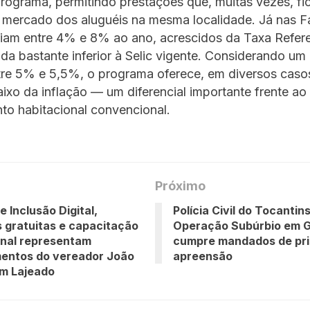
rograma, permitindo prestações que, muitas vezes, f
 mercado dos aluguéis na mesma localidade. Já nas Fa
riam entre 4% e 8% ao ano, acrescidos da Taxa Refere
da bastante inferior à Selic vigente. Considerando um
tre 5% e 5,5%, o programa oferece, em diversos casos
aixo da inflação — um diferencial importante frente ao
to habitacional convencional.
Próximo
e Inclusão Digital,
Polícia Civil do Tocantin
 gratuitas e capacitação
Operação Subúrbio em G
onal representam
cumpre mandados de pri
mentos do vereador João
apreensão
em Lajeado