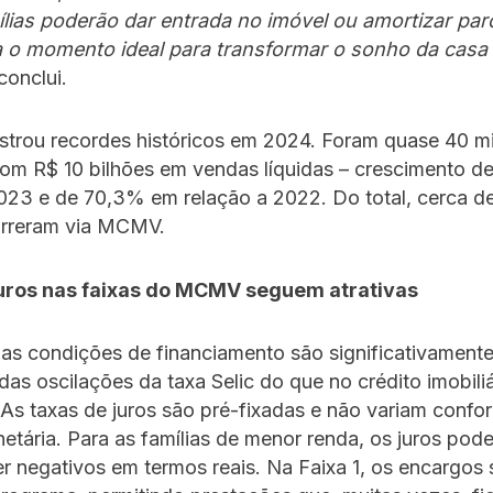
lias poderão dar entrada no imóvel ou amortizar parc
a o momento ideal para transformar o sonho da casa
 conclui.
strou recordes históricos em 2024. Foram quase 40 mi
com R$ 10 bilhões em vendas líquidas – crescimento d
2023 e de 70,3% em relação a 2022. Do total, cerca 
orreram via MCMV.
uros nas faixas do MCMV seguem atrativas
s condições de financiamento são significativamente
das oscilações da taxa Selic do que no crédito imobiliá
. As taxas de juros são pré-fixadas e não variam confo
netária. Para as famílias de menor renda, os juros pod
ser negativos em termos reais. Na Faixa 1, os encargos