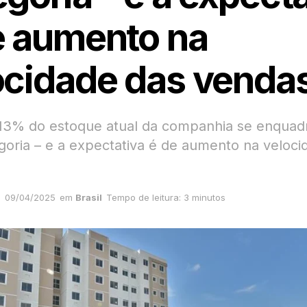
e aumento na
ocidade das venda
13% do estoque atual da companhia se enquad
goria – e a expectativa é de aumento na veloci
09/04/2025
em
Brasil
Tempo de leitura: 3 minutos