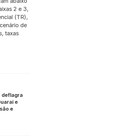
icam abaixo
ixas 2 e 3,
ncial (TR),
 cenário de
, taxas
s deflagra
uaraí e
são e