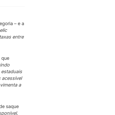
goria – e a
elic
taxas entre
s que
indo
s estaduais
 acessível
ovimenta a
 de saque
sponível,