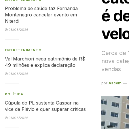
Problema de saúde faz Fernanda
é d
Montenegro cancelar evento em
Niterói
vel
08/08/2026
ENTRETENIMENTO
Cerca de 
Val Marchiori nega patrimônio de R$
nova cate
49 milhões e explica declaração
vendas
08/08/2026
por
Ascom
POLÍTICA
Cúpula do PL sustenta Gaspar na
vice de Flávio e quer superar críticas
08/08/2026