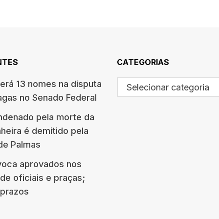
NTES
CATEGORIAS
terá 13 nomes na disputa
Selecionar categoria
agas no Senado Federal
ndenado pela morte da
eira é demitido pela
 de Palmas
oca aprovados nos
e oficiais e praças;
e prazos