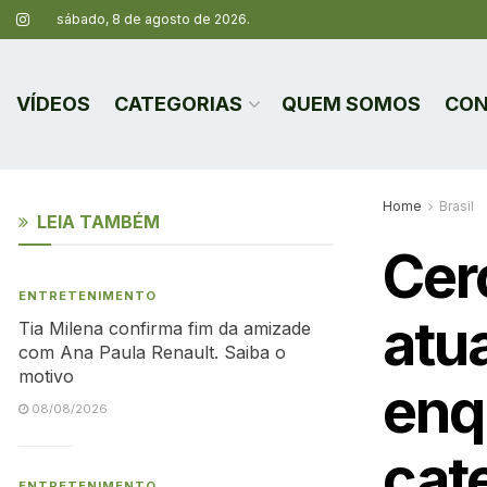
sábado, 8 de agosto de 2026.
VÍDEOS
CATEGORIAS
QUEM SOMOS
CON
Home
Brasil
LEIA TAMBÉM
Cer
ENTRETENIMENTO
atu
Tia Milena confirma fim da amizade
com Ana Paula Renault. Saiba o
motivo
enq
08/08/2026
cate
ENTRETENIMENTO