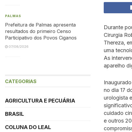
PALMAS
Prefeitura de Palmas apresenta
Durante po
resultados do primeiro Censo
Cirurgia Ro
Participativo dos Povos Ciganos
Thereza, em
07/08/2026
uma tecnolo
As interven
aparelho di
CATEGORIAS
Inaugurado 
no dia 17 
urologista 
AGRICULTURA E PECUÁRIA
significat
cuidado cir
BRASIL
e outros 20
COLUNA DO LEAL
compromiss