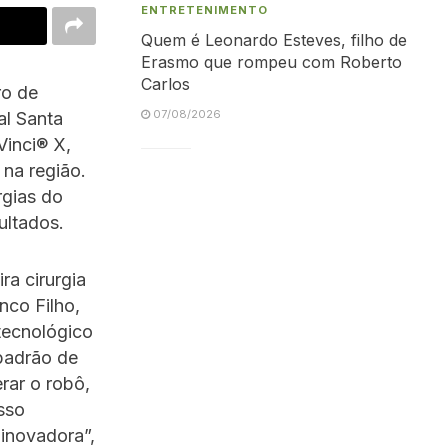
ENTRETENIMENTO
Quem é Leonardo Esteves, filho de
Erasmo que rompeu com Roberto
Carlos
ro de
07/08/2026
al Santa
Vinci® X,
na região.
rgias do
ultados.
ra cirurgia
nco Filho,
tecnológico
padrão de
rar o robô,
sso
inovadora”,