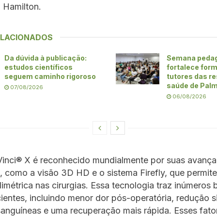
. Hamilton.
ELACIONADOS
Da dúvida à publicação:
Semana peda
estudos científicos
fortalece for
seguem caminho rigoroso
tutores das r
saúde de Pal
07/08/2026
06/08/2026
Vinci® X é reconhecido mundialmente por suas avanç
, como a visão 3D HD e o sistema Firefly, que permi
limétrica nas cirurgias. Essa tecnologia traz inúmeros 
ientes, incluindo menor dor pós-operatória, redução si
sanguíneas e uma recuperação mais rápida. Esses fato