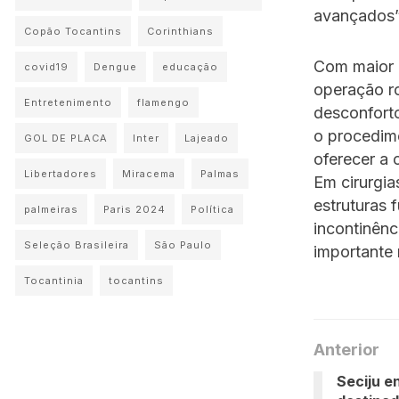
avançados”,
Copão Tocantins
Corinthians
Com maior u
covid19
Dengue
educação
operação ro
Entretenimento
flamengo
desconforto
o procedim
GOL DE PLACA
Inter
Lajeado
oferecer a 
Libertadores
Miracema
Palmas
Em cirurgia
estruturas 
palmeiras
Paris 2024
Política
incontinênc
Seleção Brasileira
São Paulo
importante
Tocantinia
tocantins
Anterior
Seciju e