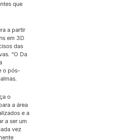
entes que
a a partir
ens em 3D
cisos das
ivas. “O Da
a
e o pós-
Palmas.
ça o
para a área
lizados e a
ar a ser um
cada vez
mente