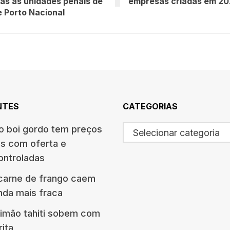
as às unidades penais de
empresas criadas em 20
e Porto Nacional
NTES
CATEGORIAS
 boi gordo tem preços
Selecionar categoria
s com oferta e
ontroladas
carne de frango caem
da mais fraca
limão tahiti sobem com
rita