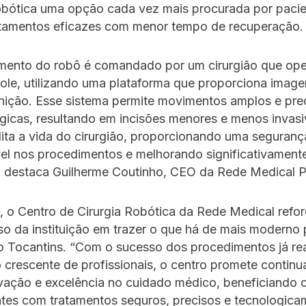
robótica uma opção cada vez mais procurada por paci
tamentos eficazes com menor tempo de recuperação.
mento do robô é comandado por um cirurgião que oper
ole, utilizando uma plataforma que proporciona imag
inição. Esse sistema permite movimentos amplos e pre
rgicas, resultando em incisões menores e menos invas
ilita a vida do cirurgião, proporcionando uma seguranç
el nos procedimentos e melhorando significativament
”, destaca Guilherme Coutinho, CEO da Rede Medical 
 o Centro de Cirurgia Robótica da Rede Medical refor
 da instituição em trazer o que há de mais moderno 
o Tocantins. “Com o sucesso dos procedimentos já rea
o crescente de profissionais, o centro promete continu
ovação e excelência no cuidado médico, beneficiando 
ntes com tratamentos seguros, precisos e tecnologica