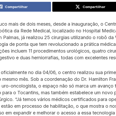
Compartilhar
Compartilhar
uco mais de dois meses, desde a inauguração, o Cent
bótica da Rede Medical, localizado no Hospital Medic
 Palmas, já realizou 25 cirurgias utilizando o robô da 
gia de ponta que tem revolucionado a prática médica 
ções incluem 11 procedimentos urológicos, quatro ciru
gestivo e duas herniorrafias, todas com excelentes res
oficialmente no dia 04/06, o centro realizou sua primei
do mesmo mês. Sob a coordenação do Dr. Hamilton Fra
e uro-oncologista, o espaço não só marca um avanço 
ivo para o Tocantins, mas também estabelece um novo 
úrgico. “Já temos vários médicos certificados para ope
 estão em processo de habilitação, o que mostra o no
o em expandir e melhorar o acesso a essa tecnologia 