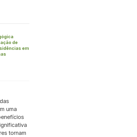
gógica
mação de
esidências em
mas
adas
tem uma
benefícios
gnificativa
res tornam