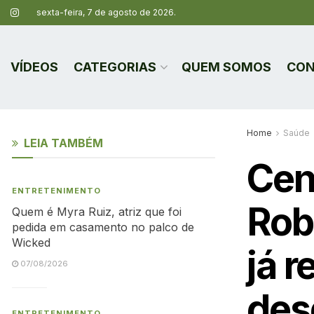
sexta-feira, 7 de agosto de 2026.
VÍDEOS
CATEGORIAS
QUEM SOMOS
CON
Home
Saúde
LEIA TAMBÉM
Cen
ENTRETENIMENTO
Rob
Quem é Myra Ruiz, atriz que foi
pedida em casamento no palco de
Wicked
já r
07/08/2026
des
ENTRETENIMENTO