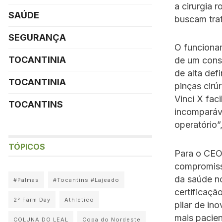
a cirurgia 
SAÚDE
buscam tra
SEGURANÇA
O funciona
TOCANTINIA
de um cons
de alta def
TOCANTINIA
pinças cirú
Vinci X fac
TOCANTINS
incomparáv
operatório
TÓPICOS
Para o CEO,
compromisso
da saúde n
#Palmas
#Tocantins #Lajeado
certificaçã
2° Farm Day
Athletico
pilar de in
mais pacie
COLUNA DO LEAL
Copa do Nordeste