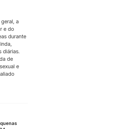
 geral, a
r e do
eas durante
inda,
 diárias.
ada de
sexual e
 aliado
equenas