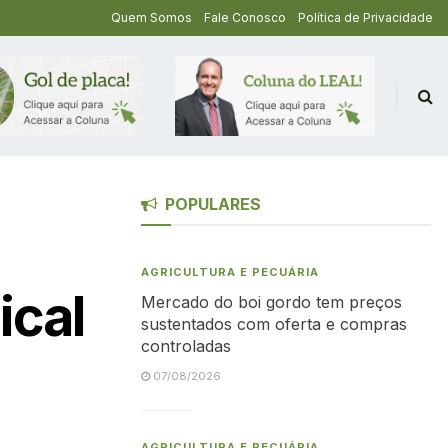
Quem Somos
Fale Conosco
Política de Privacidade
POPULARES
AGRICULTURA E PECUÁRIA
ical
Mercado do boi gordo tem preços
sustentados com oferta e compras
controladas
07/08/2026
AGRICULTURA E PECUÁRIA