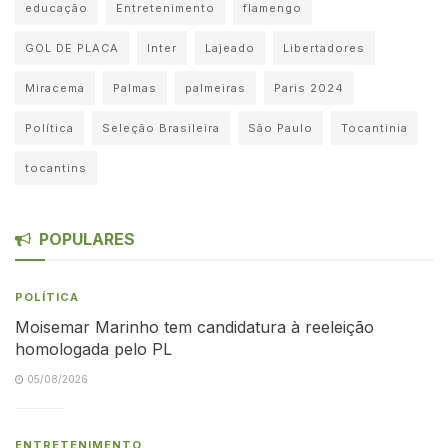
educação
Entretenimento
flamengo
GOL DE PLACA
Inter
Lajeado
Libertadores
Miracema
Palmas
palmeiras
Paris 2024
Política
Seleção Brasileira
São Paulo
Tocantinia
tocantins
POPULARES
POLÍTICA
Moisemar Marinho tem candidatura à reeleição
homologada pelo PL
05/08/2026
ENTRETENIMENTO