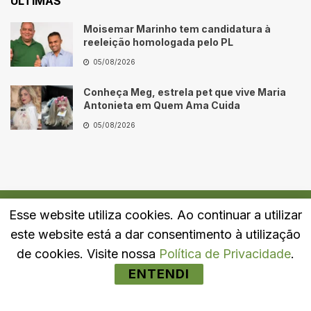
ÚLTIMAS
Moisemar Marinho tem candidatura à
reeleição homologada pelo PL
05/08/2026
Conheça Meg, estrela pet que vive Maria
Antonieta em Quem Ama Cuida
05/08/2026
Esse website utiliza cookies. Ao continuar a utilizar
Quem Somos
Fale Conosco
Política de Privacidade
este website está a dar consentimento à utilização
© 2024
Portal LJ
- Todos os direitos reservados.
de cookies. Visite nossa
Política de Privacidade
.
ENTENDI