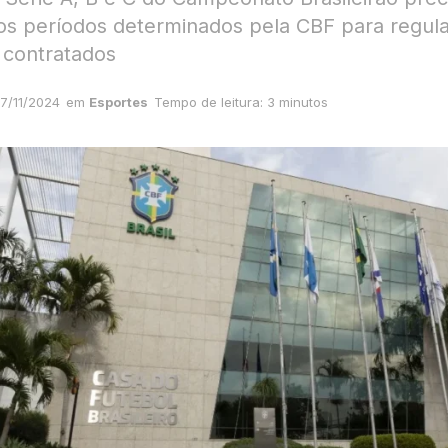
 os períodos determinados pela CBF para regul
s contratados
7/11/2024
em
Esportes
Tempo de leitura: 3 minutos