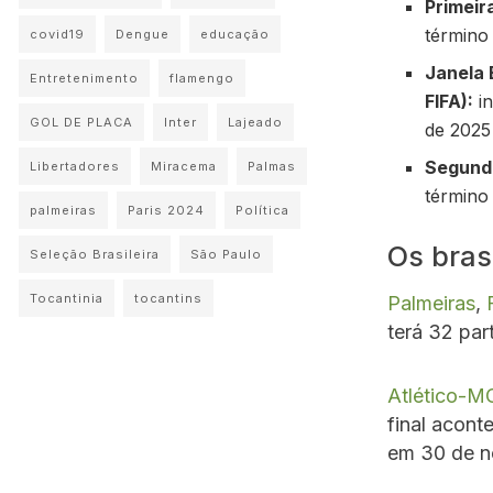
Primeir
término 
covid19
Dengue
educação
Janela 
Entretenimento
flamengo
FIFA):
in
GOL DE PLACA
Inter
Lajeado
de 2025 
Segunda
Libertadores
Miracema
Palmas
término
palmeiras
Paris 2024
Política
Os bras
Seleção Brasileira
São Paulo
Tocantinia
tocantins
Palmeiras
,
terá 32 par
Atlético-M
final acon
em 30 de 