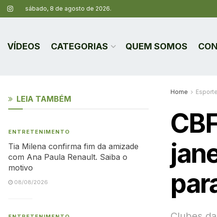
sábado, 8 de agosto de 2026.
VÍDEOS
CATEGORIAS
QUEM SOMOS
CON
Home
Esport
LEIA TAMBÉM
CBF
ENTRETENIMENTO
jan
Tia Milena confirma fim da amizade
com Ana Paula Renault. Saiba o
motivo
par
08/08/2026
Clubes da
ENTRETENIMENTO