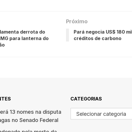
Próximo
lamenta derrota do
Pará negocia US$ 180 m
-MG para lanterna do
créditos de carbono
rão
NTES
CATEGORIAS
terá 13 nomes na disputa
Selecionar categoria
agas no Senado Federal
ndenado pela morte da