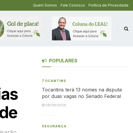
Quem Somos
Fale Conosco
Política de Privacidade
POPULARES
TOCANTINS
ias
Tocantins terá 13 nomes na disputa
por duas vagas no Senado Federal
ade
08/08/2026
SEGURANÇA
isarão