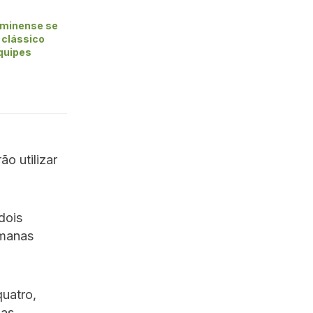
uminense se
clássico
equipes
o utilizar
dois
emanas
quatro,
 as