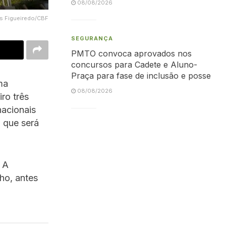
08/08/2026
as Figueiredo/CBF
SEGURANÇA
PMTO convoca aprovados nos
concursos para Cadete e Aluno-
Praça para fase de inclusão e posse
ma
08/08/2026
ro três
nacionais
 que será
. A
nho, antes