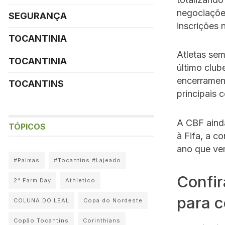
negociações
SEGURANÇA
inscrições
TOCANTINIA
Atletas se
TOCANTINIA
último club
encerramen
TOCANTINS
principais 
A CBF aind
TÓPICOS
à Fifa, a c
ano que vem
#Palmas
#Tocantins #Lajeado
Confir
2° Farm Day
Athletico
para 
COLUNA DO LEAL
Copa do Nordeste
Copão Tocantins
Corinthians