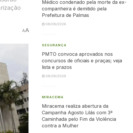
Médico condenado pela morte da ex-
arização
companheira é demitido pela
Prefeitura de Palmas
08/08/2026
A
A
SEGURANÇA
PMTO convoca aprovados nos
concursos de oficiais e praças; veja
lista e prazos
08/08/2026
MIRACEMA
Miracema realiza abertura da
Campanha Agosto Lilás com 3ª
Caminhada pelo Fim da Violência
contra a Mulher