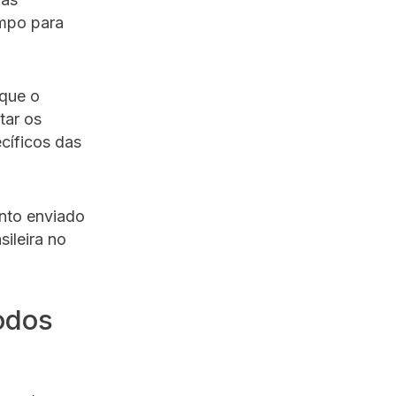
empo para
que o
tar os
cíficos das
nto enviado
sileira no
odos