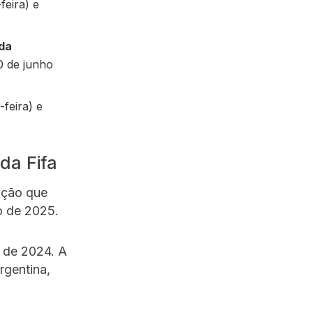
feira) e
 da
0 de junho
-feira) e
da Fifa
ição que
ho de 2025.
 de 2024. A
rgentina,