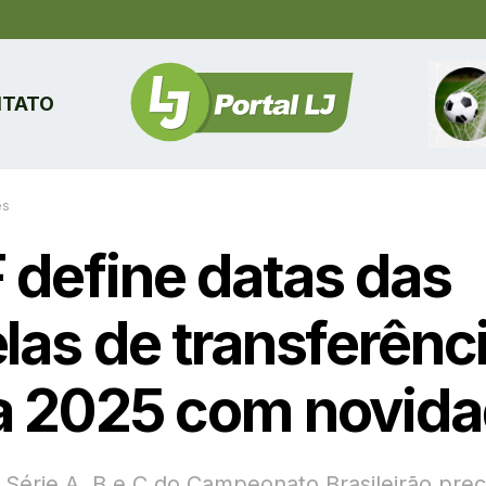
TATO
es
 define datas das
elas de transferênc
a 2025 com novid
 Série A, B e C do Campeonato Brasileirão prec