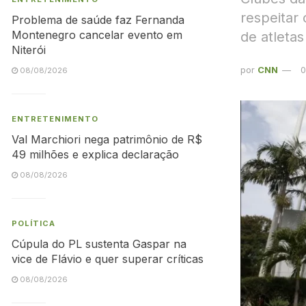
respeitar
Problema de saúde faz Fernanda
Montenegro cancelar evento em
de atleta
Niterói
por
CNN
0
08/08/2026
ENTRETENIMENTO
Val Marchiori nega patrimônio de R$
49 milhões e explica declaração
08/08/2026
POLÍTICA
Cúpula do PL sustenta Gaspar na
vice de Flávio e quer superar críticas
08/08/2026