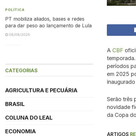
POLÍTICA
PT mobiliza aliados, bases e redes
para dar peso ao lançamento de Lula
08/08/2026
A
CBF
ofici
temporada. 
períodos pa
CATEGORIAS
em 2025 po
inaugurado
AGRICULTURA E PECUÁRIA
Serão três 
BRASIL
novidade fi
da Copa do
COLUNA DO LEAL
ECONOMIA
ARTIGOS
R