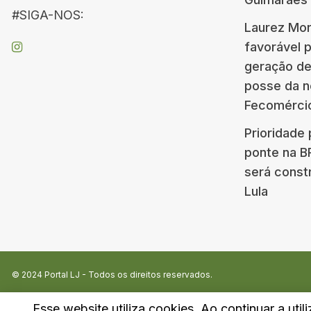
#SIGA-NOS:
Laurez Mor
favorável 
geração d
posse da n
Fecomérci
Prioridade 
ponte na 
será const
Lula
© 2024
Portal LJ
- Todos os direitos reservados.
Esse website utiliza cookies. Ao continuar a util