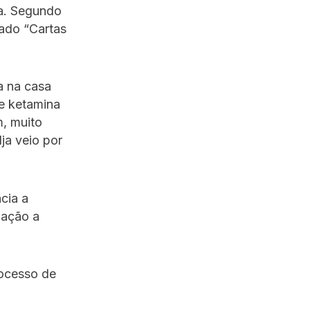
ja. Segundo
mado “Cartas
a na casa
e ketamina
, muito
ja veio por
cia a
lação a
rocesso de