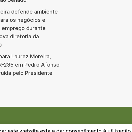
eira defende ambiente
para os negócios e
e emprego durante
ova diretoria da
o
para Laurez Moreira,
BR-235 em Pedro Afonso
ruída pelo Presidente
izar este website está a dar consentimento à utilizaçã