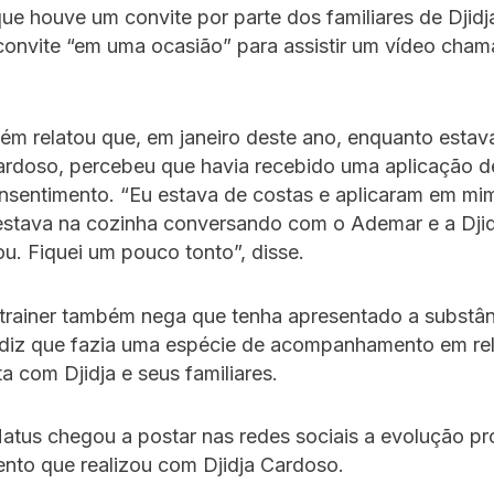
ue houve um convite por parte dos familiares de Djid
convite “em uma ocasião” para assistir um vídeo cha
m relatou que, em janeiro deste ano, enquanto estav
Cardoso, percebeu que havia recebido uma aplicação d
nsentimento. “Eu estava de costas e aplicaram em mim
estava na cozinha conversando com o Ademar e a Djid
cou. Fiquei um pouco tonto”, disse.
 trainer também nega que tenha apresentado a substân
e diz que fazia uma espécie de acompanhamento em re
ta com Djidja e seus familiares.
atus chegou a postar nas redes sociais a evolução p
nto que realizou com Djidja Cardoso.