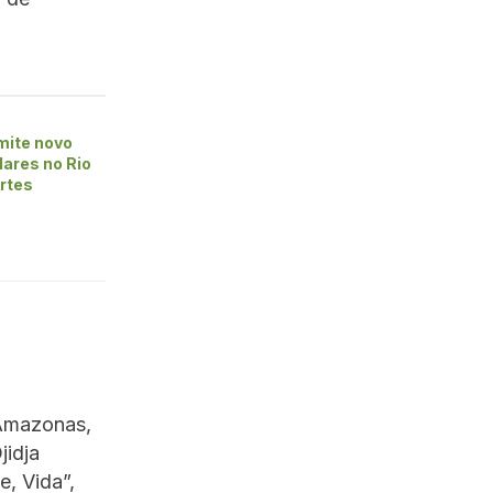
mite novo
lares no Rio
ortes
o Amazonas,
jidja
e, Vida”,