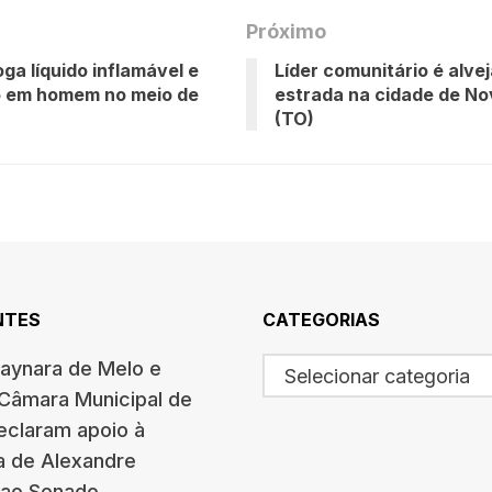
Próximo
oga líquido inflamável e
Líder comunitário é alve
o em homem no meio de
estrada na cidade de No
(TO)
NTES
CATEGORIAS
haynara de Melo e
Selecionar categoria
 Câmara Municipal de
eclaram apoio à
a de Alexandre
 ao Senado