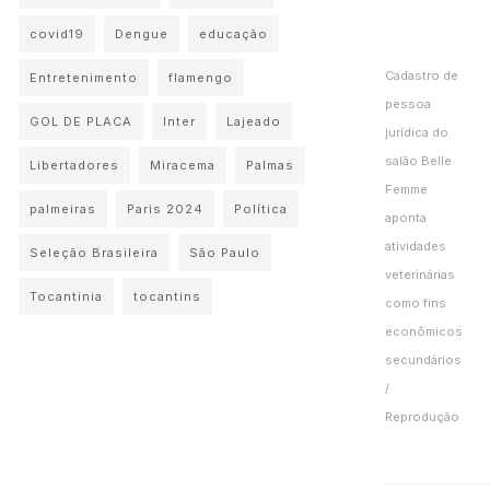
covid19
Dengue
educação
Cadastro de
Entretenimento
flamengo
pessoa
GOL DE PLACA
Inter
Lajeado
jurídica do
salão Belle
Libertadores
Miracema
Palmas
Femme
palmeiras
Paris 2024
Política
aponta
atividades
Seleção Brasileira
São Paulo
veterinárias
Tocantinia
tocantins
como fins
econômicos
secundários
/
Reprodução