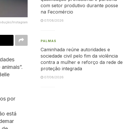
com setor produtivo durante posse
na Fecomércio
07/08/2026
rodução/Instagram
PALMAS
Caminhada reúne autoridades e
sociedade civil pelo fim da violência
idades
contra a mulher e reforço da rede de
 animais”.
proteção integrada
elle
07/08/2026
sos por
lão está
Ademar
a de