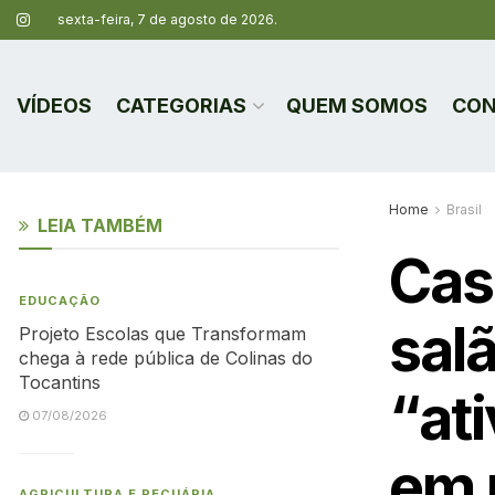
sexta-feira, 7 de agosto de 2026.
VÍDEOS
CATEGORIAS
QUEM SOMOS
CON
Home
Brasil
LEIA TAMBÉM
Cas
EDUCAÇÃO
sal
Projeto Escolas que Transformam
chega à rede pública de Colinas do
Tocantins
“at
07/08/2026
em 
AGRICULTURA E PECUÁRIA