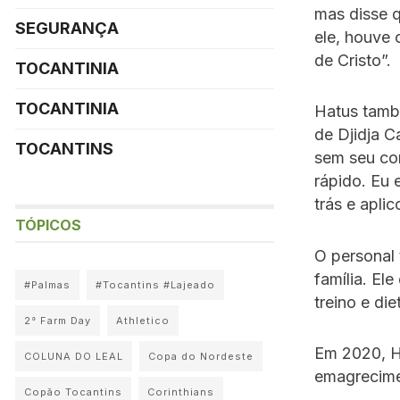
mas disse q
SEGURANÇA
ele, houve 
de Cristo”.
TOCANTINIA
TOCANTINIA
Hatus també
de Djidja 
TOCANTINS
sem seu co
rápido. Eu 
trás e apli
TÓPICOS
O personal
família. El
#Palmas
#Tocantins #Lajeado
treino e die
2° Farm Day
Athletico
Em 2020, H
COLUNA DO LEAL
Copa do Nordeste
emagrecime
Copão Tocantins
Corinthians