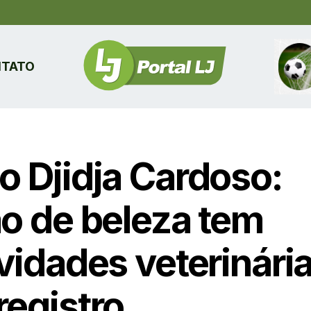
TATO
o Djidja Cardoso:
ão de beleza tem
ividades veterinári
registro