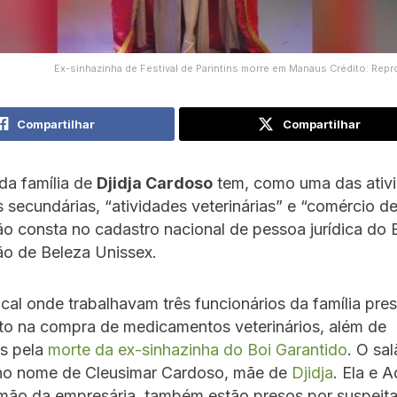
Ex-sinhazinha de Festival de Parintins morre em Manaus Crédito: Rep
Compartilhar
Compartilhar
da família de
Djidja Cardoso
tem, como uma das ativ
secundárias, “atividades veterinárias” e “comércio de
o consta no cadastro nacional de pessoa jurídica do B
o de Beleza Unissex.
ocal onde trabalhavam três funcionários da família pre
to na compra de medicamentos veterinários, além de
os pela
morte da ex-sinhazinha do Boi Garantido
. O sa
 no nome de Cleusimar Cardoso, mãe de
Djidja
. Ela e 
rmão da empresária, também estão presos por suspeit