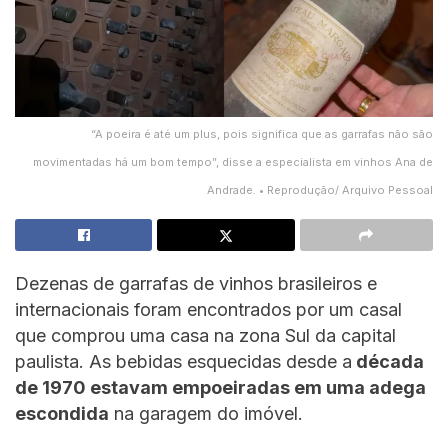
“A poeira é até um plus, pois significa que as garrafas não são
movimentadas há um bom tempo”, disse a especialista em vinhos Ana de
Andrade. • Reprodução/ Arquivo Pessoal
Dezenas de garrafas de vinhos brasileiros e
internacionais foram encontrados por um casal
que comprou uma casa na zona Sul da capital
paulista. As bebidas esquecidas desde a
década
de 1970 estavam empoeiradas em uma adega
escondida
na garagem do imóvel.