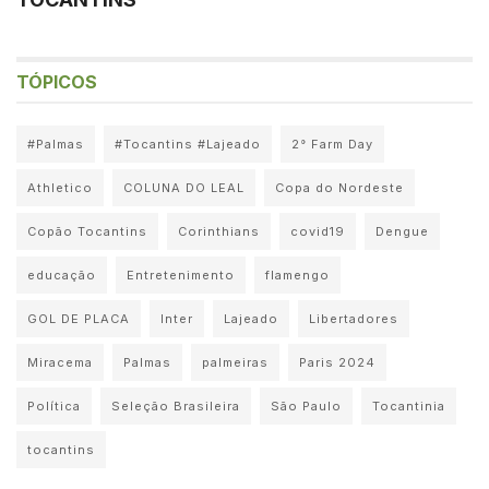
TÓPICOS
#Palmas
#Tocantins #Lajeado
2° Farm Day
Athletico
COLUNA DO LEAL
Copa do Nordeste
Copão Tocantins
Corinthians
covid19
Dengue
educação
Entretenimento
flamengo
GOL DE PLACA
Inter
Lajeado
Libertadores
Miracema
Palmas
palmeiras
Paris 2024
Política
Seleção Brasileira
São Paulo
Tocantinia
tocantins