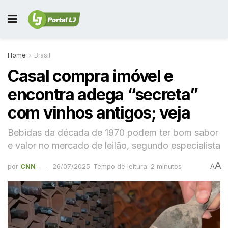
Home
Brasil
Casal compra imóvel e
encontra adega “secreta”
com vinhos antigos; veja
Bebidas da década de 1970 podem ter bom sabor
e valor no mercado de leilão, segundo especialista
A
por
CNN
26/07/2025
Tempo de leitura: 2 minutos
A