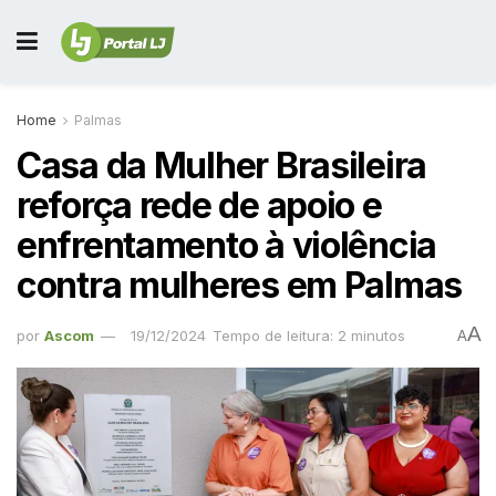
Home
Palmas
Casa da Mulher Brasileira
reforça rede de apoio e
enfrentamento à violência
contra mulheres em Palmas
A
por
Ascom
19/12/2024
Tempo de leitura: 2 minutos
A