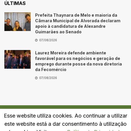
ÚLTIMAS
Prefeita Thaynara de Melo e maioria da
Câmara Municipal de Alvorada declaram
apoio à candidatura de Alexandre
Guimarães ao Senado
07/08/2026
Laurez Moreira defende ambiente
favorável para os negócios e geração de
emprego durante posse da nova diretoria
da Fecomércio
07/08/2026
Esse website utiliza cookies. Ao continuar a utilizar
Quem Somos
Fale Conosco
Política de Privacidade
este website está a dar consentimento à utilização
© 2024
Portal LJ
- Todos os direitos reservados.