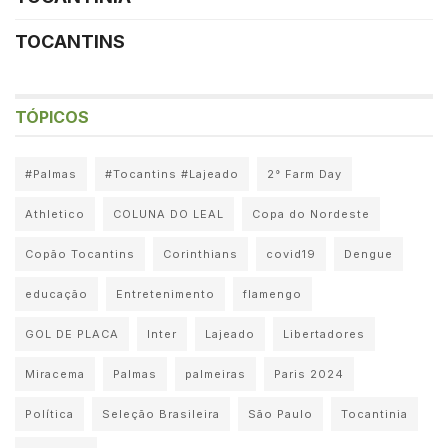
TOCANTINS
TÓPICOS
#Palmas
#Tocantins #Lajeado
2° Farm Day
Athletico
COLUNA DO LEAL
Copa do Nordeste
Copão Tocantins
Corinthians
covid19
Dengue
educação
Entretenimento
flamengo
GOL DE PLACA
Inter
Lajeado
Libertadores
Miracema
Palmas
palmeiras
Paris 2024
Política
Seleção Brasileira
São Paulo
Tocantinia