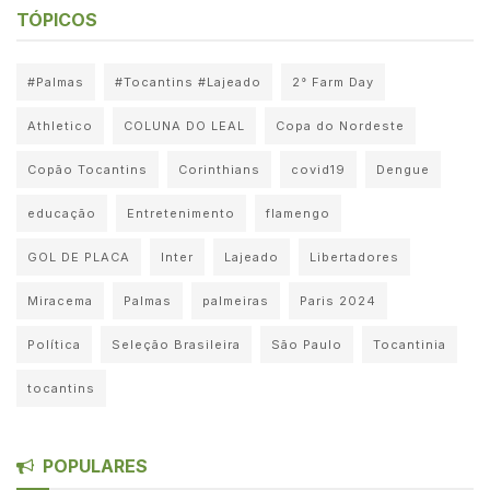
TÓPICOS
#Palmas
#Tocantins #Lajeado
2° Farm Day
Athletico
COLUNA DO LEAL
Copa do Nordeste
Copão Tocantins
Corinthians
covid19
Dengue
educação
Entretenimento
flamengo
GOL DE PLACA
Inter
Lajeado
Libertadores
Miracema
Palmas
palmeiras
Paris 2024
Política
Seleção Brasileira
São Paulo
Tocantinia
tocantins
POPULARES