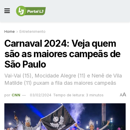
Home
Entretenimento
Carnaval 2024: Veja quem
são as maiores campeãs de
São Paulo
Vai-Vai (15), Mocidade Alegre (11) e Nenê de Vila
Matilde (11) puxam a fila das maiores campeãs
A
por
CNN
03/02/2024
Tempo de leitura: 3 minutos
A