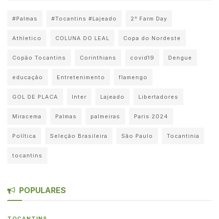
#Palmas
#Tocantins #Lajeado
2° Farm Day
Athletico
COLUNA DO LEAL
Copa do Nordeste
Copão Tocantins
Corinthians
covid19
Dengue
educação
Entretenimento
flamengo
GOL DE PLACA
Inter
Lajeado
Libertadores
Miracema
Palmas
palmeiras
Paris 2024
Política
Seleção Brasileira
São Paulo
Tocantinia
tocantins
POPULARES
TOCANTINS