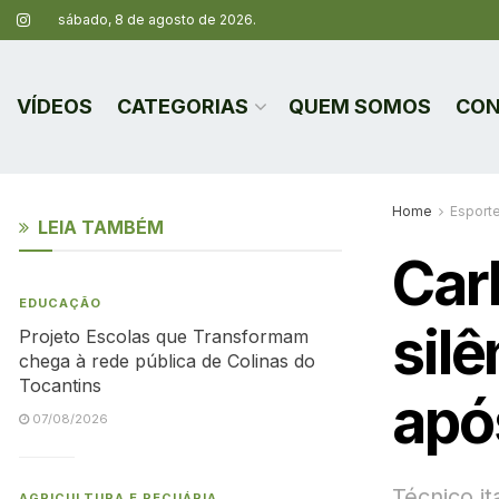
sábado, 8 de agosto de 2026.
VÍDEOS
CATEGORIAS
QUEM SOMOS
CON
Home
Esport
LEIA TAMBÉM
Car
EDUCAÇÃO
sil
Projeto Escolas que Transformam
chega à rede pública de Colinas do
Tocantins
apó
07/08/2026
Técnico i
AGRICULTURA E PECUÁRIA