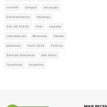
covid19
Dengue
educação
Entretenimento
flamengo
GOL DE PLACA
Inter
Lajeado
Libertadores
Miracema
Palmas
palmeiras
Paris 2024
Política
Seleção Brasileira
São Paulo
Tocantinia
tocantins
MAIS RECE