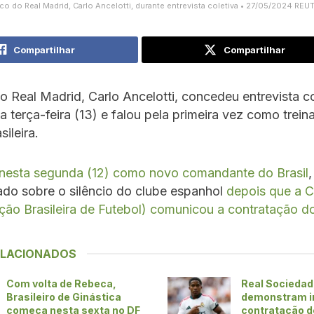
co do Real Madrid, Carlo Ancelotti, durante entrevista coletiva • 27/05/2024 RE
Compartilhar
Compartilhar
o Real Madrid, Carlo Ancelotti, concedeu entrevista co
 terça-feira (13) e falou pela primeira vez como trein
ileira.
nesta segunda (12) como novo comandante do Brasil
,
ado sobre o silêncio do clube espanhol
depois que a 
ão Brasileira de Futebol) comunicou a contratação d
ELACIONADOS
Com volta de Rebeca,
Real Sociedad 
Brasileiro de Ginástica
demonstram i
começa nesta sexta no DF
contratação d