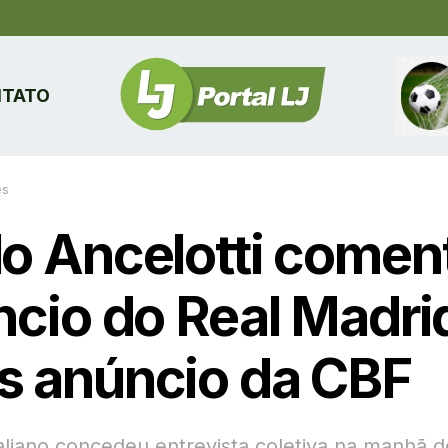
TATO
es
lo Ancelotti comen
êncio do Real Madri
s anúncio da CBF
taliano concedeu entrevista coletiva na manhã d