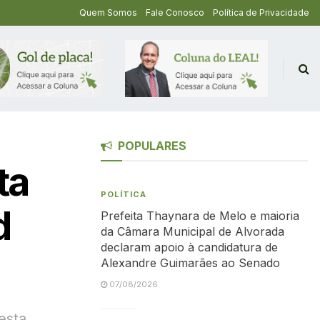
Quem Somos
Fale Conosco
Política de Privacidade
POPULARES
ta
POLÍTICA
d
Prefeita Thaynara de Melo e maioria
da Câmara Municipal de Alvorada
declaram apoio à candidatura de
Alexandre Guimarães ao Senado
07/08/2026
esta