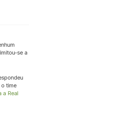
nenhum
imitou-se a
respondeu
 o time
a a Real