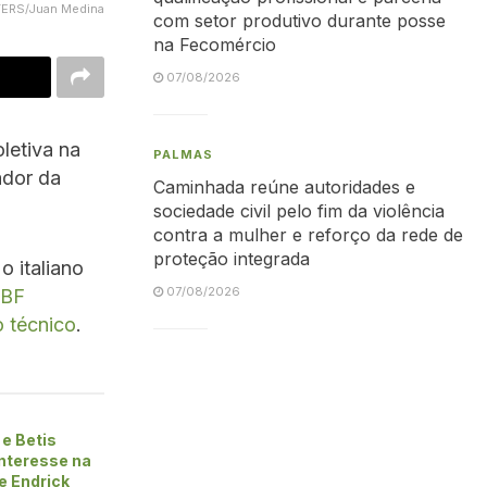
UTERS/Juan Medina
com setor produtivo durante posse
na Fecomércio
07/08/2026
letiva na
PALMAS
ador da
Caminhada reúne autoridades e
sociedade civil pelo fim da violência
contra a mulher e reforço da rede de
proteção integrada
 o italiano
07/08/2026
CBF
o técnico
.
e Betis
nteresse na
e Endrick