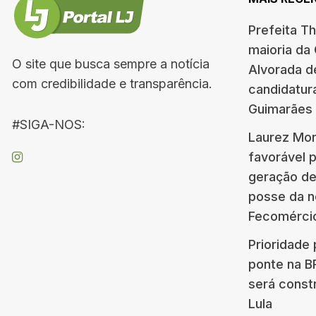
Prefeita T
maioria da
O site que busca sempre a notícia
Alvorada d
com credibilidade e transparência.
candidatur
Guimarães
#SIGA-NOS:
Laurez Mor
favorável 
geração d
posse da n
Fecomérci
Prioridade 
ponte na 
será const
Lula