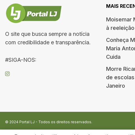
MAIS RECE
Moisemar M
à reeleiçã
O site que busca sempre a notícia
Conheça Me
com credibilidade e transparência.
Maria Ant
Cuida
#SIGA-NOS:
Morre Rica
de escolas
Janeiro
© 2024
Portal LJ
- Todos os direitos reservados.