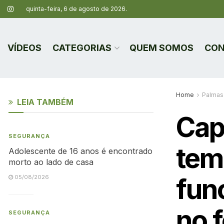
quinta-feira, 6 de agosto de 2026.
VÍDEOS
CATEGORIAS
QUEM SOMOS
CON
Home
Palmas
LEIA TAMBÉM
Cap
SEGURANÇA
tem
Adolescente de 16 anos é encontrado
morto ao lado de casa
fun
05/08/2026
no 
SEGURANÇA