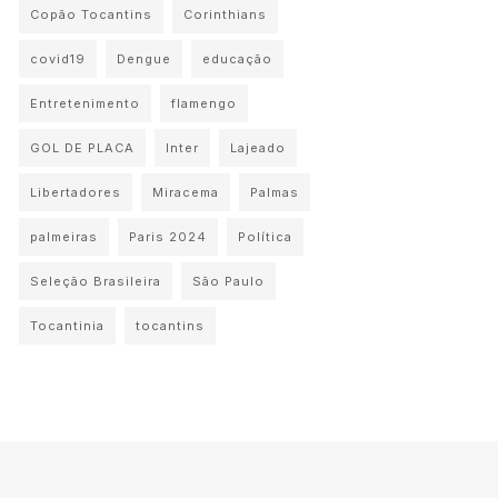
Copão Tocantins
Corinthians
covid19
Dengue
educação
Entretenimento
flamengo
GOL DE PLACA
Inter
Lajeado
Libertadores
Miracema
Palmas
palmeiras
Paris 2024
Política
Seleção Brasileira
São Paulo
Tocantinia
tocantins