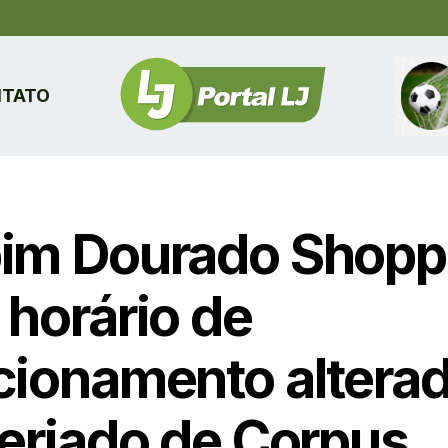
TATO
im Dourado Shopp
 horário de
cionamento altera
feriado de Corpus