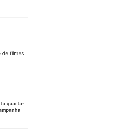
 de filmes
sta quarta-
 campanha