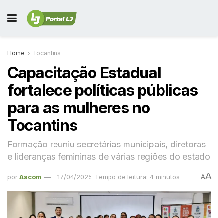
Home
Tocantins
Capacitação Estadual
fortalece políticas públicas
para as mulheres no
Tocantins
Formação reuniu secretárias municipais, diretoras
e lideranças femininas de várias regiões do estado
A
por
Ascom
17/04/2025
Tempo de leitura: 4 minutos
A