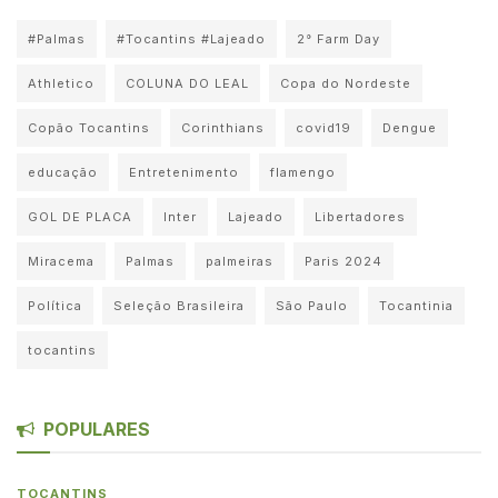
#Palmas
#Tocantins #Lajeado
2° Farm Day
Athletico
COLUNA DO LEAL
Copa do Nordeste
Copão Tocantins
Corinthians
covid19
Dengue
educação
Entretenimento
flamengo
GOL DE PLACA
Inter
Lajeado
Libertadores
Miracema
Palmas
palmeiras
Paris 2024
Política
Seleção Brasileira
São Paulo
Tocantinia
tocantins
POPULARES
TOCANTINS