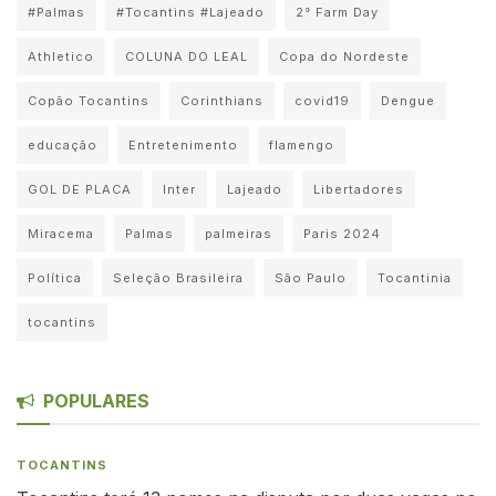
#Palmas
#Tocantins #Lajeado
2° Farm Day
Athletico
COLUNA DO LEAL
Copa do Nordeste
Copão Tocantins
Corinthians
covid19
Dengue
educação
Entretenimento
flamengo
GOL DE PLACA
Inter
Lajeado
Libertadores
Miracema
Palmas
palmeiras
Paris 2024
Política
Seleção Brasileira
São Paulo
Tocantinia
tocantins
POPULARES
TOCANTINS