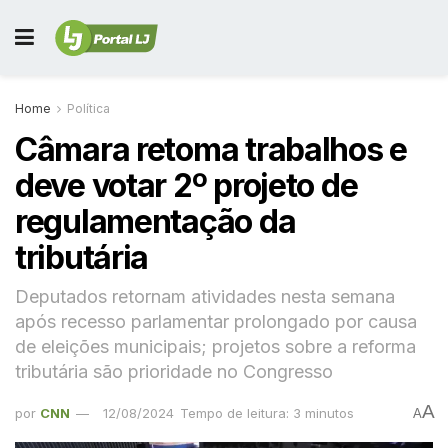
Home
Política
Câmara retoma trabalhos e
deve votar 2º projeto de
regulamentação da
tributária
Deputados retornam atividades nesta semana
após recesso parlamentar prolongado por causa
de eleições municipais; projetos sobre a reforma
tributária são prioridade no Congresso
A
por
CNN
12/08/2024
Tempo de leitura: 3 minutos
A