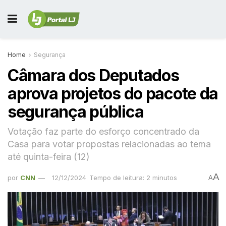
Home
Segurança
Câmara dos Deputados
aprova projetos do pacote da
segurança pública
Votação faz parte do esforço concentrado da
Casa para votar propostas relacionadas ao tema
até quinta-feira (12)
A
por
CNN
12/12/2024
Tempo de leitura: 2 minutos
A