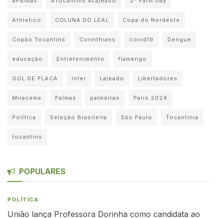
#Palmas
#Tocantins #Lajeado
2° Farm Day
Athletico
COLUNA DO LEAL
Copa do Nordeste
Copão Tocantins
Corinthians
covid19
Dengue
educação
Entretenimento
flamengo
GOL DE PLACA
Inter
Lajeado
Libertadores
Miracema
Palmas
palmeiras
Paris 2024
Política
Seleção Brasileira
São Paulo
Tocantinia
tocantins
POPULARES
POLÍTICA
União lança Professora Dorinha como candidata ao