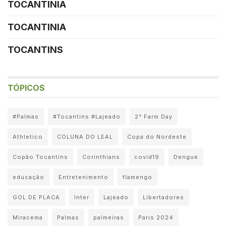
TOCANTINIA
TOCANTINIA
TOCANTINS
TÓPICOS
#Palmas
#Tocantins #Lajeado
2° Farm Day
Athletico
COLUNA DO LEAL
Copa do Nordeste
Copão Tocantins
Corinthians
covid19
Dengue
educação
Entretenimento
flamengo
GOL DE PLACA
Inter
Lajeado
Libertadores
Miracema
Palmas
palmeiras
Paris 2024