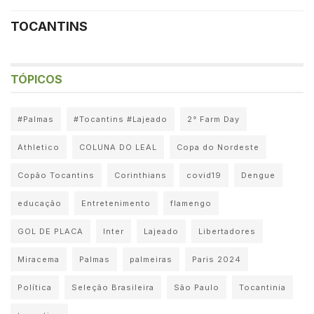
TOCANTINS
TÓPICOS
#Palmas
#Tocantins #Lajeado
2° Farm Day
Athletico
COLUNA DO LEAL
Copa do Nordeste
Copão Tocantins
Corinthians
covid19
Dengue
educação
Entretenimento
flamengo
GOL DE PLACA
Inter
Lajeado
Libertadores
Miracema
Palmas
palmeiras
Paris 2024
Política
Seleção Brasileira
São Paulo
Tocantinia