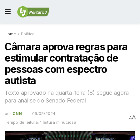
Home
Política
Câmara aprova regras para
estimular contratação de
pessoas com espectro
autista
Texto aprovado na quarta-feira (8) segue agora
para análise do Senado Federal
por
CNN
09/05/2024
A
A
Tempo de leitura: 1 leitura minuciosa