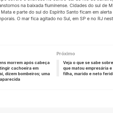
ranstornos na baixada fluminense. Cidades do sul de M
Mata e parte do sul do Espírito Santo ficam em alerta
mporais. O mar fica agitado no Sul, em SP e no RJ nest
Próximo
vens morrem após cabeça
Veja o que se sabe sobr
tingir cachoeira em
que matou empresária e
í, dizem bombeiros; uma
filha, marido e neto feri
saparecida