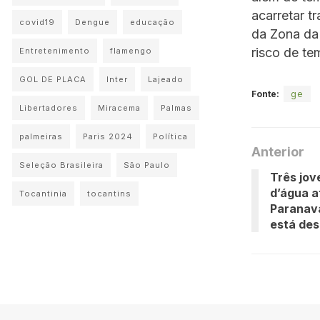
acarretar t
covid19
Dengue
educação
da Zona da 
risco de te
Entretenimento
flamengo
GOL DE PLACA
Inter
Lajeado
Fonte:
ge
Libertadores
Miracema
Palmas
palmeiras
Paris 2024
Política
Anterior
Seleção Brasileira
São Paulo
Três jo
d’água a
Tocantinia
tocantins
Paranava
está de