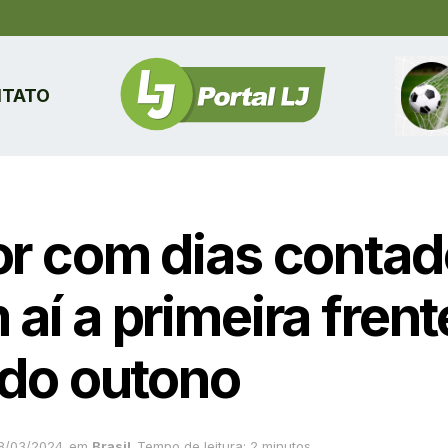
TATO
or com dias contad
aí a primeira frent
 do outono
8/03/2024
em
Brasil
Tempo de leitura: 2 minutos