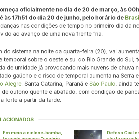
omeça oficialmente no dia de 20 de março, às 00h
é às 17h51 do dia 20 de junho, pelo horário de
Brasí
danças nas condições de tempo no primeiro dia da n
vido ao avanço de uma nova frente fria.
do sistema na noite da quarta-feira (20), vai aumenta
 temporal sobre o oeste e sul do Rio Grande do Sul; 
ada de umidade já provocando mais nuvens de chuva 
tado gaúcho e o risco de temporal aumenta na Serra e
o Alegre
. Santa Catarina, Paraná e
São Paulo
, ainda t
ia de outono quente e abafado, com condição de panc
 forte a partir da tarde.
ELACIONADOS
Em meio a ciclone-bomba,
Defesa Civil e
tornado provoca “cenário
alerta em celu