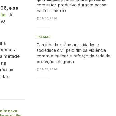
com setor produtivo durante posse
06, e se
na Fecomércio
lia
. Já
07/08/2026
ova
PALMAS
r a
Caminhada reúne autoridades e
teremos
sociedade civil pelo fim da violência
contra a mulher e reforço da rede de
na metade
proteção integrada
 na
erão um
07/08/2026
adas
mite novo
lares no Rio