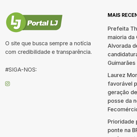
MAIS RECE
Prefeita T
maioria da
O site que busca sempre a notícia
Alvorada d
com credibilidade e transparência.
candidatur
Guimarães
#SIGA-NOS:
Laurez Mor
favorável 
geração d
posse da n
Fecomérci
Prioridade 
ponte na 