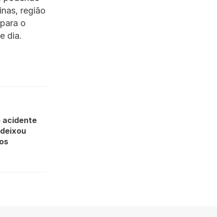
inas, região
 para o
e dia.
e acidente
 deixou
dos