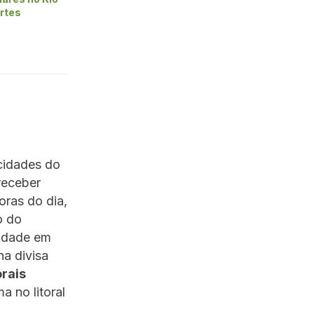
ortes
 cidades do
receber
oras do dia,
o do
sidade em
na divisa
orais
a no litoral