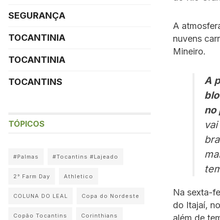
SEGURANÇA
A atmosfera
TOCANTINIA
nuvens carr
Mineiro.
TOCANTINIA
A p
TOCANTINS
blo
no 
TÓPICOS
vai
bra
mai
#Palmas
#Tocantins #Lajeado
tem
2° Farm Day
Athletico
Na sexta-fe
COLUNA DO LEAL
Copa do Nordeste
do Itajaí, n
Copão Tocantins
Corinthians
além de te