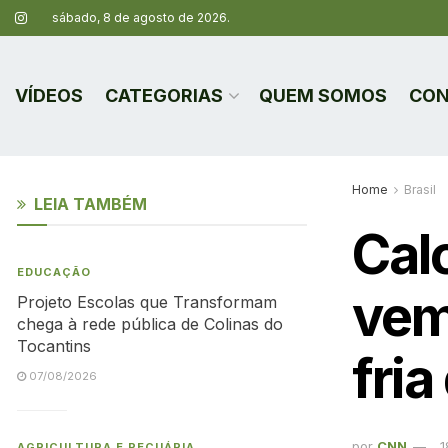
sábado, 8 de agosto de 2026.
VÍDEOS
CATEGORIAS
QUEM SOMOS
CON
Home
Brasil
LEIA TAMBÉM
Cal
EDUCAÇÃO
vem 
Projeto Escolas que Transformam
chega à rede pública de Colinas do
Tocantins
fria
07/08/2026
por
CNN
1
AGRICULTURA E PECUÁRIA