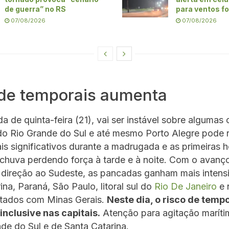
de guerra” no RS
para ventos f
07/08/2026
07/08/2026
 de temporais aumenta
 de quinta-feira (21), vai ser instável sobre algumas
do Rio Grande do Sul e até mesmo Porto Alegre pode 
s significativos durante a madrugada e as primeiras h
chuva perdendo força à tarde e à noite. Com o avanç
 direção ao Sudeste, as pancadas ganham mais inten
ina, Paraná, São Paulo, litoral sul do
Rio De Janeiro
e 
stados com Minas Gerais.
Neste dia, o risco de temp
inclusive nas capitais.
Atenção para agitação marítim
de do Sul e de Santa Catarina.