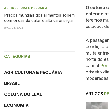
O outono c
AGRICULTURA E PECUÁRIA
estende at
Preços mundiais dos alimentos sobem
teremos mu
com ondas de calor e alta da energia
estação, de
07/08/2026
A passagem 
condição de
muita entr
CATEGORIAS
norte do es
capital
Port
primeiro d
AGRICULTURA E PECUÁRIA
moderadas a
BRASIL
ARTIGOS
R
COLUNA DO LEAL
ECONOMIA