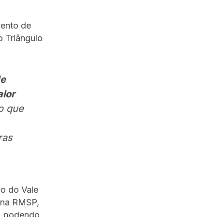
mento de
o Triângulo
de
alor
o que
ras
ão do Vale
 e na RMSP,
o, podendo