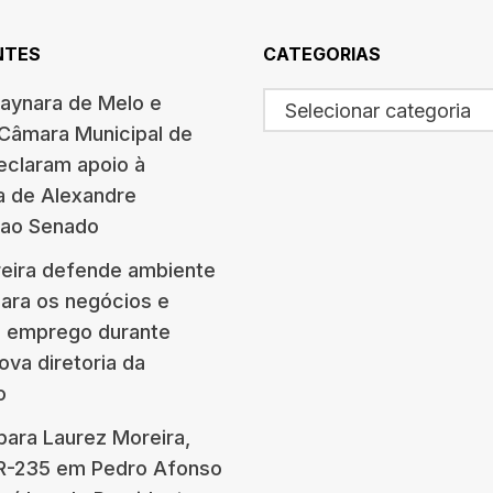
NTES
CATEGORIAS
haynara de Melo e
Selecionar categoria
 Câmara Municipal de
eclaram apoio à
a de Alexandre
 ao Senado
eira defende ambiente
para os negócios e
e emprego durante
ova diretoria da
o
para Laurez Moreira,
BR-235 em Pedro Afonso