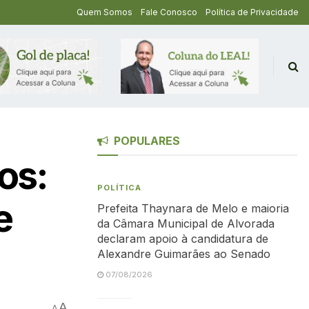
Quem Somos
Fale Conosco
Política de Privacidade
POPULARES
os:
POLÍTICA
e
Prefeita Thaynara de Melo e maioria
da Câmara Municipal de Alvorada
declaram apoio à candidatura de
Alexandre Guimarães ao Senado
07/08/2026
A
A