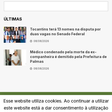
ÚLTIMAS
Tocantins terá 13 nomes na disputa por
duas vagas no Senado Federal
08/08/2026
Médico condenado pela morte da ex-
companheira é demitido pela Prefeitura de
Palmas
08/08/2026
Esse website utiliza cookies. Ao continuar a utilizar
Quem Somos
Fale Conosco
Política de Privacidade
este website está a dar consentimento à utilização