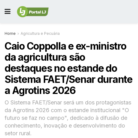
Home
Agricultura e Pecuária
Caio Coppolla e ex-ministro
da agricultura são
destaques no estande do
Sistema FAET/Senar durante
a Agrotins 2026
O Sistema FAET/Senar será um dos protagonistas
da Agrotins 2026 com o estande institucional "O
futuro se faz no campo", dedicado à difusão de
conhecimento, inovação e desenvolvimento do
setor rural.