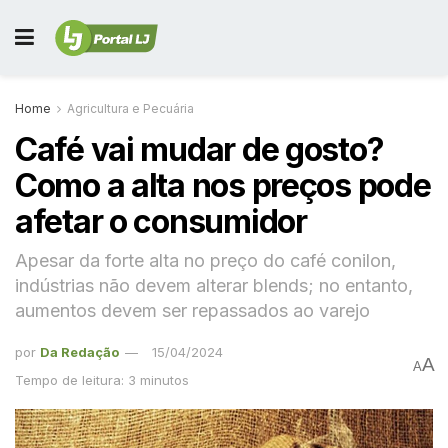
Home
Agricultura e Pecuária
Café vai mudar de gosto?
Como a alta nos preços pode
afetar o consumidor
Apesar da forte alta no preço do café conilon,
indústrias não devem alterar blends; no entanto,
aumentos devem ser repassados ao varejo
por
Da Redação
15/04/2024
A
A
Tempo de leitura: 3 minutos