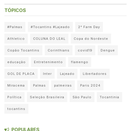
TÓPICOS
#Palmas
#Tocantins #Lajeado
2° Farm Day
Athletico
COLUNA DO LEAL
Copa do Nordeste
Copão Tocantins
Corinthians
covid19
Dengue
educação
Entretenimento
flamengo
GOL DE PLACA
Inter
Lajeado
Libertadores
Miracema
Palmas
palmeiras
Paris 2024
Política
Seleção Brasileira
São Paulo
Tocantinia
tocantins
POPULARES