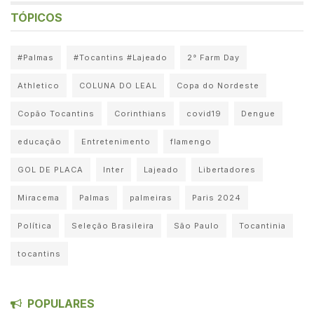
TÓPICOS
#Palmas
#Tocantins #Lajeado
2° Farm Day
Athletico
COLUNA DO LEAL
Copa do Nordeste
Copão Tocantins
Corinthians
covid19
Dengue
educação
Entretenimento
flamengo
GOL DE PLACA
Inter
Lajeado
Libertadores
Miracema
Palmas
palmeiras
Paris 2024
Política
Seleção Brasileira
São Paulo
Tocantinia
tocantins
POPULARES