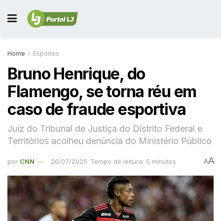
Home
Esportes
Bruno Henrique, do
Flamengo, se torna réu em
caso de fraude esportiva
Juiz do Tribunal de Justiça do Distrito Federal e
Territórios acolheu denúncia do Ministério Público
A
por
CNN
26/07/2025
Tempo de leitura: 5 minutos
A