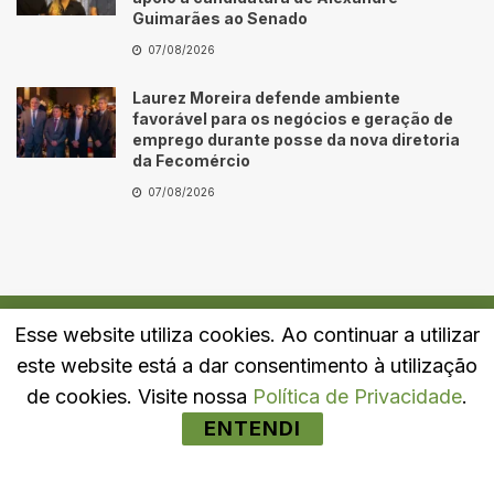
Guimarães ao Senado
07/08/2026
Laurez Moreira defende ambiente
favorável para os negócios e geração de
emprego durante posse da nova diretoria
da Fecomércio
07/08/2026
Esse website utiliza cookies. Ao continuar a utilizar
Quem Somos
Fale Conosco
Política de Privacidade
este website está a dar consentimento à utilização
© 2024
Portal LJ
- Todos os direitos reservados.
de cookies. Visite nossa
Política de Privacidade
.
ENTENDI